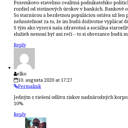
Pozemkovo-stavebno-realitná podnikateľsko-politická
rozdiel od stotinových úrokov v bankách. Bankové o
So starnúcou a bezdetnou populáciou ostáva už len 
nehnuteľnosť za to, že im budú doživotne vyplácať 
S tým ako vyzerá naša zdravotná a sociálna starostli
služieb nemusí byť ani reči – to si obrezance budú m
Reply
elko
10. augusta 2020 at 17:27
Permalink
Jedným z riešení odlivu ziskov nadnárodných korpor
10%.
Reply