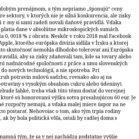
tkodobým prenájmom, a tým nepriamo „šponujú“ ceny
 sektory, v ktorých nie je silná konkurencia, ale zisky
i r-my si sami zadefi novali daňové pravidlá. Vďaka
e platia dane v absolútne mikroskopických sumách.
teda 0, 0018 % z obratu. Neskôr v roku 2018 mal Facebook
pple, ktorého európska divízia sídlila v Írsku a ktorej
úto skutočnosť nemohla dlhodobo tolerovať ani Európska
ravidlá, aby sa zisky zdaňovali tam, kde sa tovary alebo
dvezú nadnárodné spoločnosti z práce a umu slovenských
do nových technológií, a nie spotreba. Pri
okruh potravín nulovú sadzbu, rovnako ako aj na
potraviny s vysokým obsahom cukru alebo údeniny).
bude ľahké, treba však túto tému dostať do verejnej
ktoré sú honorovanú výšku sotva presahujúcou 60 eur. Je
jné rozpočty nemajú, a vďaka malej miere úspor na ne
to postarať. Nehovoiac o tom, ako tým trpia rodiny
 ak by bola politická vôľa, ostali by radšej doma s
znamná tým, že sa v nej nachádza podstatne vyššie