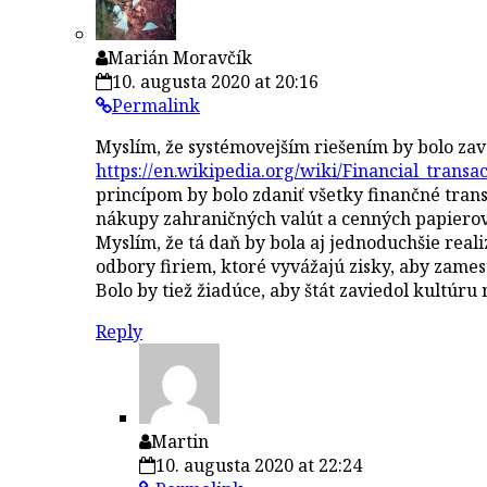
Marián Moravčík
10. augusta 2020 at 20:16
Permalink
Myslím, že systémovejším riešením by bolo za
https://en.wikipedia.org/wiki/Financial_transa
princípom by bolo zdaniť všetky finančné trans
nákupy zahraničných valút a cenných papierov
Myslím, že tá daň by bola aj jednoduchšie real
odbory firiem, ktoré vyvážajú zisky, aby zame
Bolo by tiež žiadúce, aby štát zaviedol kultúr
Reply
Martin
10. augusta 2020 at 22:24