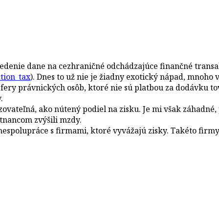
vedenie dane na cezhraničné odchádzajúce finančné transa
ction_tax
). Dnes to už nie je žiadny exotický nápad, mnoho
fery právnických osôb, ktoré nie sú platbou za dodávku tov
.
izovateľná, ako nútený podiel na zisku. Je mi však záhadn
stnancom zvýšili mzdy.
u nespolupráce s firmami, ktoré vyvážajú zisky. Takéto firm