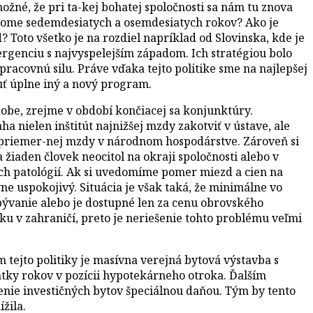
žné, že pri ta-kej bohatej spoločnosti sa nám tu znova
lome sedemdesiatych a osemdesiatych rokov? Ako je
Toto všetko je na rozdiel napríklad od Slovinska, kde je
ergenciu s najvyspelejším západom. Ich stratégiou bolo
acovnú silu. Práve vďaka tejto politike sme na najlepšej
nuť úplne iný a nový program.
dobe, zrejme v období končiacej sa konjunktúry.
a nielen inštitút najnižšej mzdy zakotviť v ústave, ale
t priemer-nej mzdy v národnom hospodárstve. Zároveň si
a žiaden človek neocitol na okraji spoločnosti alebo v
ch patológií. Ak si uvedomíme pomer miezd a cien na
ne uspokojivý. Situácia je však taká, že minimálne vo
é bývanie alebo je dostupné len za cenu obrovského
ku v zahraničí, preto je neriešenie tohto problému veľmi
m tejto politiky je masívna verejná bytová výstavba s
tky rokov v pozícii hypotekárneho otroka. Ďalším
nenie investičných bytov špeciálnou daňou. Tým by tento
žila.