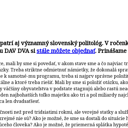
 patrí aj významný slovenský politológ. V roče
nku DAV DVA si
stále môžete objednať
. Prinášame
e, mali by sme si povedať, v akom stave sme a čo najviac t
ázky. Treba striktne odmietnuť námietky, že dokonalá spravo
me k samotné-mu programu, treba si najprv správne položiť
lne a ktoré treba riešiť. Mali by sme si položiť otázku, ak
ty väčšiny obyvateľstva v podstate stagnujú alebo rastú ne
en najbohatších toľko majetku ako tri a pol miliardy najc
ca len dvadsaťšesť.
čnosti než pred tridsiatimi rokmi, ale verejné statky a slu
rejmé nie sú? Ako je možné, že sme sa dostali do situácie 
eho človeka? Ako je možné, že priemerná splátka hypotéky 