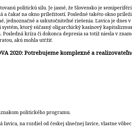
ovanú politickú silu. Je jasné, že Slovensko je semiperifé
 čakať na okno príležitostí. Posledné takéto okno príležit
né, jednoznačné a uskutočniteľné riešenia. Ľavica je dnes 
i systém, ktorý súčasný oligarchický kasínový kapitalizmus
a. Posledná kríza či dokonca depresia sa totiž niesla v zname
ratou, akú mohla utŕžiť.
A 2020: Potrebujeme komplexné a realizovateľné
náznakom politického programu.
ľavica, na rozdiel od českej slnečnej ľavice, vlastne vôbe