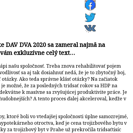
nke DAV DVA 2020 sa zameral najmä na
 vám exkluzívne celý text…
rápi našu spoločnosť. Treba znova rehabilitovať pojem
dlivosť sa aj tak dosiahnuť nedá, že je to zbytočný boj,
 otázky. Ako teda správne klásť otázky? Na začiatok
o je možné, že za posledných tridsať rokov sa HDP na
adekvátne k masívne sa zvyšujúcej produktivite práce. Je
hudobnejších? A tento proces ďalej akceleroval, keďže v
žby, ktoré boli vo vtedajšej spoločnosti úplne samozrejmé,
hypotekárneho otroctva, keď je cena trojizbového bytu v
za trojizbový byt v Prahe už prekročila tridsaťtisíc