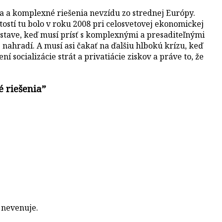
ria a komplexné riešenia nevzídu zo strednej Európy.
ostí tu bolo v roku 2008 pri celosvetovej ekonomickej
v stave, keď musí prísť s komplexnými a presaditeľnými
 nahradí. A musí asi čakať na ďalšiu hlbokú krízu, keď
ní socializácie strát a privatiácie ziskov a práve to, že
 riešenia
”
c nevenuje.