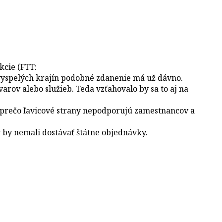
kcie (FTT:
 vyspelých krajín podobné zdanenie má už dávno.
arov alebo služieb. Teda vzťahovalo by sa to aj na
é, prečo ľavicové strany nepodporujú zamestnancov a
y by nemali dostávať štátne objednávky.