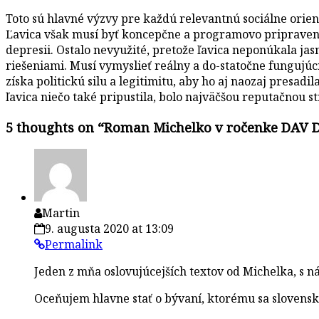
Toto sú hlavné výzvy pre každú relevantnú sociálne orient
Ľavica však musí byť koncepčne a programovo pripravená a
depresii. Ostalo nevyužité, pretože ľavica neponúkala jas
riešeniami. Musí vymyslieť reálny a do-statočne fungujúc
získa politickú silu a legitimitu, aby ho aj naozaj presadil
ľavica niečo také pripustila, bolo najväčšou reputačnou st
5 thoughts on “
Roman Michelko v ročenke DAV DV
Martin
9. augusta 2020 at 13:09
Permalink
Jeden z mňa oslovujúcejších textov od Michelka, s 
Oceňujem hlavne stať o bývaní, ktorému sa slovenská 