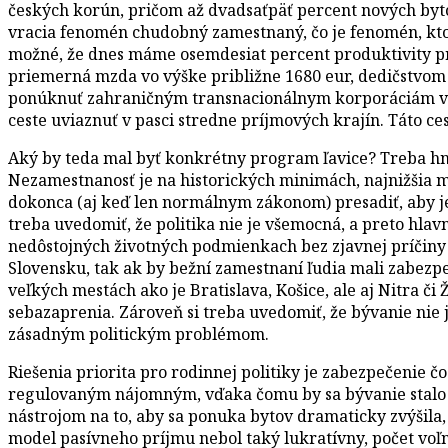
českých korún, pričom až dvadsaťpäť percent nových bytov
vracia fenomén chudobný zamestnaný, čo je fenomén, kto
možné, že dnes máme osemdesiat percent produktivity prá
priemerná mzda vo výške približne 1680 eur, dedičstvom 
ponúknuť zahraničným transnacionálnym korporáciám vysok
ceste uviaznuť v pasci stredne príjmových krajín. Táto ce
Aký by teda mal byť konkrétny program ľavice? Treba hne
Nezamestnanosť je na historických minimách, najnižšia mzd
dokonca (aj keď len normálnym zákonom) presadiť, aby j
treba uvedomiť, že politika nie je všemocná, a preto hlavn
nedôstojných životných podmienkach bez zjavnej príčiny 
Slovensku, tak ak by bežní zamestnaní ľudia mali zabezpe
veľkých mestách ako je Bratislava, Košice, ale aj Nitra či
sebazaprenia. Zároveň si treba uvedomiť, že bývanie nie 
zásadným politickým problémom.
Riešenia priorita pro rodinnej politiky je zabezpečenie čo
regulovaným nájomným, vďaka čomu by sa bývanie stalo d
nástrojom na to, aby sa ponuka bytov dramaticky zvýšila,
model pasívneho príjmu nebol taký lukratívny, počet voľn