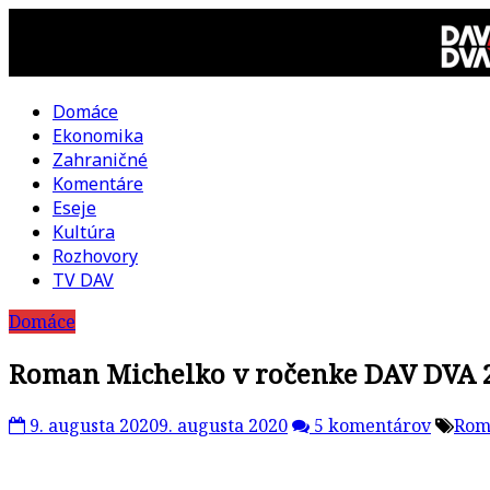
Skip
to
content
Domáce
DAV
Ekonomika
Zahraničné
DVA
Komentáre
Eseje
–
Kultúra
Rozhovory
kultúrno-
TV DAV
Domáce
politická
Roman Michelko v ročenke DAV DVA 2
revue
9. augusta 2020
9. augusta 2020
5 komentárov
Rom