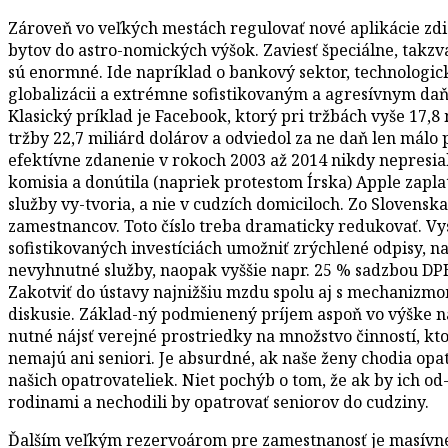
Zároveň vo veľkých mestách regulovať nové aplikácie z
bytov do astro-nomických výšok. Zaviesť špeciálne, takzva
sú enormné. Ide napríklad o bankový sektor, technologické
globalizácii a extrémne sofistikovaným a agresívnym da
Klasický príklad je Facebook, ktorý pri tržbách vyše 17,8
tržby 22,7 miliárd dolárov a odviedol za ne daň len málo 
efektívne zdanenie v rokoch 2003 až 2014 nikdy nepresia
komisia a donútila (napriek protestom Írska) Apple zaplat
služby vy-tvoria, a nie v cudzích domiciloch. Zo Slovensk
zamestnancov. Toto číslo treba dramaticky redukovať. Vys
sofistikovaných investíciách umožniť zrýchlené odpisy, n
nevyhnutné služby, naopak vyššie napr. 25 % sadzbou DP
Zakotviť do ústavy najnižšiu mzdu spolu aj s mechanizmo
diskusie. Základ-ný podmienený príjem aspoň vo výške n
nutné nájsť verejné prostriedky na množstvo činností, kt
nemajú ani seniori. Je absurdné, ak naše ženy chodia opa
našich opatrovateliek. Niet pochýb o tom, že ak by ich od-
rodinami a nechodili by opatrovať seniorov do cudziny.
Ďalším veľkým rezervoárom pre zamestnanosť je masívne r