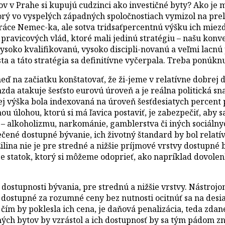
 v Prahe si kupujú cudzinci ako investičné byty? Ako je mo
rý vo vyspelých západných spoločnostiach vymizol na pre
ce Nemec-ka, ale sotva tridsaťpercentnú výšku ich miezd? 
pravicových vlád, ktoré mali jedinú stratégiu – našu konv
o kvalifikovanú, vysoko discipli-novanú a veľmi lacnú pr
sta a táto stratégia sa definitívne vyčerpala. Treba ponúk
ď na začiatku konštatovať, že ži-jeme v relatívne dobrej 
a atakuje šesťsto eurovú úroveň a je reálna politická snah
ej výška bola indexovaná na úroveň šesťdesiatych percen
ou úlohou, ktorú si má ľavica postaviť, je zabezpečiť, aby s
– alkoholizmu, narkománie, gamblerstva či iných sociálny
čené dostupné bývanie, ich životný štandard by bol relatív
 Žilina nie je pre stredné a nižšie príjmové vrstvy dostupn
je statok, ktorý si môžeme odoprieť, ako napríklad dovolen
 dostupnosti bývania, pre strednú a nižšie vrstvy. Nástrojo
ostupné za rozumné ceny bez nutnosti ocitnúť sa na desia
 čím by poklesla ich cena, je daňová penalizácia, teda zda
ých bytov by vzrástol a ich dostupnosť by sa tým pádom zní