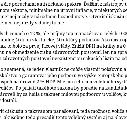
a či s poruchami autistického spektra. Ďalším z nástrojov
nom sektore, minimálne na úrovni inflácie, v niektorých s
ernej mzdy v národnom hospodárstve. Otvoriť diskusiu o
iemer-nej mzdy v danej firme.
álych cenách o 12 %, ale príjmy top manažérov o celých 1
tabilnejší druh vlastníckej štruktúry podnikov. Ako nástro
 to bolo za prvej Ficovej vlády. Znížiť DPH na knihy na 0
šinu na obmedzenie zisku zdravotných poisťovní, len na sp
 zdravotných poisťovní neexistenciou čakacích listín na od
čo znamená, že jeden vlastník ne-môže vlastniť poisťovňu
 školstvo a garantovať jeho podporu vo výške európskeho 
aspoň na úroveň 2 % HDP. Mierna reforma volebného syst
voličov. Po prijatí takéhoto zákona by poradie na kandidá
ároveň by sa ľudia s takmer nulovou podporov u voličov, kt
dostali.
oriť diskusiu o takzvanom panašovaní, teda možnosti voliča
 Skúšobne teda presadiť tento volebný systém aj na Slove