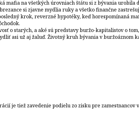
 mafia na všetkých úrovniach štátu si z bývania urobila do
brezance si zjavne mydlia ruky a všetko finančne zastrešuj
posledný krok, reverzné hypotéky, keď horespomínaná mafia
dôchodok.
vosť o starých, a aké sú predstavy buržo-kapitalistov o tom
ydliť asi už aj žaluď. Životný kruh bývania v buržoáznom k
ácií je tiež zavedenie podielu zo zisku pre zamestnancov 