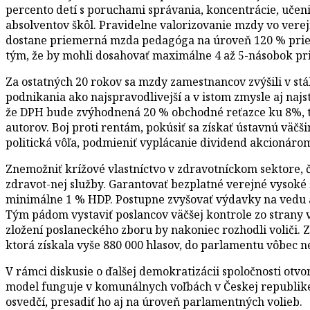
percento detí s poruchami správania, koncentrácie, učeni
absolventov škôl. Pravidelne valorizovanie mzdy vo verej
dostane priemerná mzda pedagóga na úroveň 120 % priem
tým, že by mohli dosahovať maximálne 4 až 5-násobok pr
Za ostatných 20 rokov sa mzdy zamestnancov zvýšili v st
podnikania ako najspravodlivejší a v istom zmysle aj najs
že DPH bude zvýhodnená 20 % obchodné reťazce ku 8%, tak
autorov. Boj proti rentám, pokúsiť sa získať ústavnú väč
politická vôľa, podmieniť vyplácanie dividend akcionárom
Znemožniť krížové vlastníctvo v zdravotníckom sektore, 
zdravot-nej služby. Garantovať bezplatné verejné vysoké
minimálne 1 % HDP. Postupne zvyšovať výdavky na vedu 
Tým pádom vystaviť poslancov väčšej kontrole zo strany 
zložení poslaneckého zboru by nakoniec rozhodli voliči. Z
ktorá získala vyše 880 000 hlasov, do parlamentu vôbec ne
V rámci diskusie o ďalšej demokratizácii spoločnosti otv
model funguje v komunálnych voľbách v Českej republike.
osvedčí, presadiť ho aj na úroveň parlamentných volieb.