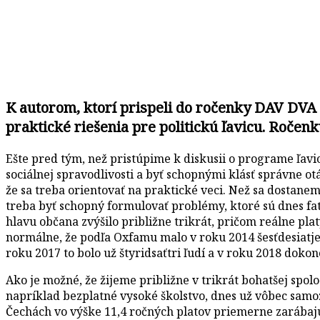
K autorom, ktorí prispeli do ročenky DAV DVA
praktické riešenia pre politickú ľavicu. Roče
Ešte pred tým, než pristúpime k diskusii o programe ľavic
sociálnej spravodlivosti a byť schopnými klásť správne ot
že sa treba orientovať na praktické veci. Než sa dostane
treba byť schopný formulovať problémy, ktoré sú dnes fatá
hlavu občana zvýšilo približne trikrát, pričom reálne pla
normálne, že podľa Oxfamu malo v roku 2014 šesťdesiatjed
roku 2017 to bolo už štyridsaťtri ľudí a v roku 2018 dokon
Ako je možné, že žijeme približne v trikrát bohatšej spolo
napríklad bezplatné vysoké školstvo, dnes už vôbec samoz
Čechách vo výške 11,4 ročných platov priemerne zarábajúc