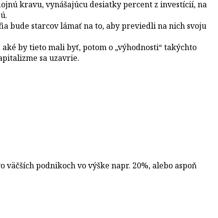
jnú kravu, vynášajúcu desiatky percent z investícií, na
ú.
 bude starcov lámať na to, aby previedli na nich svoju
, aké by tieto mali byť, potom o „výhodnosti“ takýchto
apitalizme sa uzavrie.
vo väčších podnikoch vo výške napr. 20%, alebo aspoň