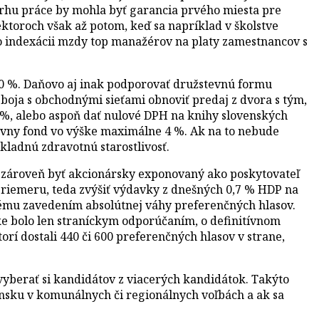
 trhu práce by mohla byť garancia prvého miesta pre
ektoroch však až potom, keď sa napríklad v školstve
 indexácii mzdy top manažérov na platy zamestnancov s
000 %. Daňovo aj inak podporovať družstevnú formu
j boja s obchodnými sieťami obnoviť predaj z dvora s tým,
 %, alebo aspoň dať nulové DPH na knihy slovenských
rávny fond vo výške maximálne 4 %. Ak na to nebude
kladnú zdravotnú starostlivosť.
 a zároveň byť akcionársky exponovaný ako poskytovateľ
priemeru, teda zvýšiť výdavky z dnešných 0,7 % HDP na
ému zavedením absolútnej váhy preferenčných hlasov.
tke bolo len straníckym odporúčaním, o definitívnom
orí dostali 440 či 600 preferenčných hlasov v strane,
 vyberať si kandidátov z viacerých kandidátok. Takýto
nsku v komunálnych či regionálnych voľbách a ak sa