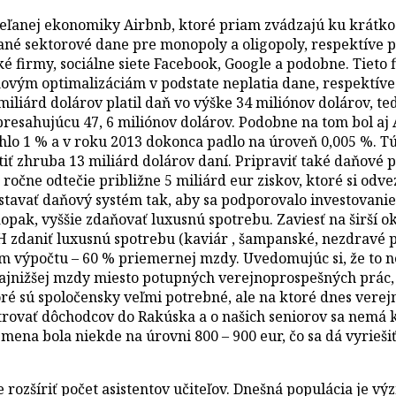
dieľanej ekonomiky Airbnb, ktoré priam zvádzajú ku krá
né sektorové dane pre monopoly a oligopoly, respektíve pre
 firmy, sociálne siete Facebook, Google a podobne. Tieto f
ňovým optimalizáciám v podstate neplatia dane, respektív
 miliárd dolárov platil daň vo výške 34 miliónov dolárov, 
presahujúcu 47, 6 miliónov dolárov. Podobne na tom bol aj A
hlo 1 % a v roku 2013 dokonca padlo na úroveň 0,005 %. T
iť zhruba 13 miliárd dolárov daní. Pripraviť také daňové p
a ročne odtečie približne 5 miliárd eur ziskov, ktoré si o
tavať daňový systém tak, aby sa podporovalo investovanie 
aopak, vyššie zdaňovať luxusnú spotrebu. Zaviesť na širší 
H zdaniť luxusnú spotrebu (kaviár , šampanské, nezdravé 
m výpočtu – 60 % priemernej mzdy. Uvedomujúc si, že to ne
ajnižšej mzdy miesto potupných verejnoprospešných prác, 
oré sú spoločensky veľmi potrebné, ale na ktoré dnes vere
trovať dôchodcov do Rakúska a o našich seniorov sa nemá k
mena bola niekde na úrovni 800 – 900 eur, čo sa dá vyriešiť,
ozšíriť počet asistentov učiteľov. Dnešná populácia je vý