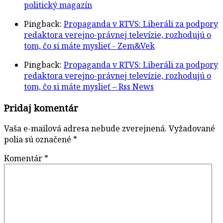
politický magazín
Pingback:
Propaganda v RTVS: Liberáli za podpory
redaktora verejno-právnej televízie, rozhodujú o
tom, čo si máte myslieť - Zem&Vek
Pingback:
Propaganda v RTVS: Liberáli za podpory
redaktora verejno-právnej televízie, rozhodujú o
tom, čo si máte myslieť – Rss News
Pridaj komentár
Vaša e-mailová adresa nebude zverejnená.
Vyžadované
polia sú označené
*
Komentár
*