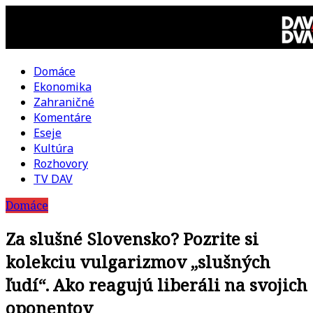
Skip
to
content
Domáce
DAV
Ekonomika
Zahraničné
DVA
Komentáre
Eseje
–
Kultúra
Rozhovory
kultúrno-
TV DAV
Domáce
politická
Za slušné Slovensko? Pozrite si
revue
kolekciu vulgarizmov „slušných
ľudí“. Ako reagujú liberáli na svojich
oponentov