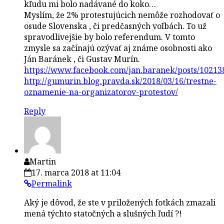
kľudu mi bolo nadávané do koko…
Myslím, že 2% protestujúcich nemôže rozhodovať o
osude Slovenska , či predčasných voľbách. To už
spravodlivejšie by bolo referendum. V tomto
zmysle sa začínajú ozývať aj známe osobnosti ako
Ján Baránek , či Gustav Murín.
https://www.facebook.com/jan.baranek/posts/1021
http://gumurin.blog.pravda.sk/2018/03/16/trestne-
oznamenie-na-organizatorov-protestov/
Reply
Martin
17. marca 2018 at 11:04
Permalink
Aký je dôvod, že ste v priložených fotkách zmazali
mená týchto statočných a slušných ľudí ?!