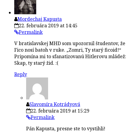
Mordechaj Kapusta
22. februára 2019 at 14:45
Permalink
V bratislavskej MHD som upozornil študentov, že
Fico nosí batoh v ruke. „Zomri, Ty starý ficoid!“
Pripomína mi to sfanatizovanú Hitlerovu mládež:
Skap, ty starý žid. :(
Reply
Slavomíra Kotrádyová
22. februára 2019 at 15:29
Permalink
Pán Kapusta, presne ste to vystihli!