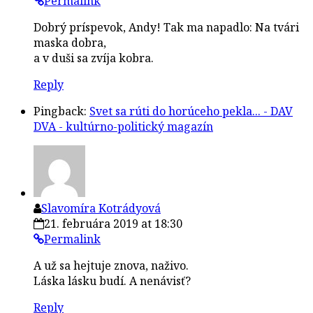
Permalink
Dobrý príspevok, Andy! Tak ma napadlo: Na tvári
maska dobra,
a v duši sa zvíja kobra.
Reply
Pingback:
Svet sa rúti do horúceho pekla... - DAV
DVA - kultúrno-politický magazín
Slavomíra Kotrádyová
21. februára 2019 at 18:30
Permalink
A už sa hejtuje znova, naživo.
Láska lásku budí. A nenávisť?
Reply