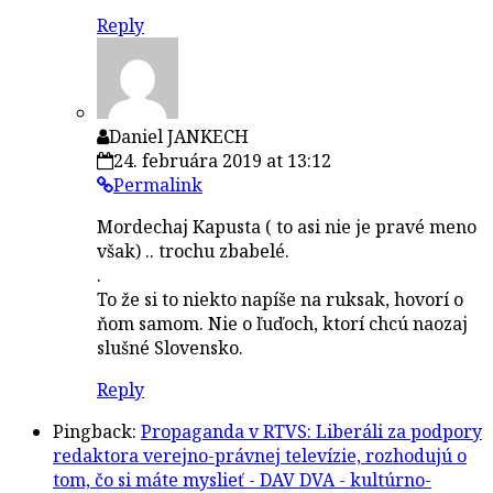
Reply
Daniel JANKECH
24. februára 2019 at 13:12
Permalink
Mordechaj Kapusta ( to asi nie je pravé meno
však) .. trochu zbabelé.
.
To že si to niekto napíše na ruksak, hovorí o
ňom samom. Nie o ľuďoch, ktorí chcú naozaj
slušné Slovensko.
Reply
Pingback:
Propaganda v RTVS: Liberáli za podpory
redaktora verejno-právnej televízie, rozhodujú o
tom, čo si máte myslieť - DAV DVA - kultúrno-