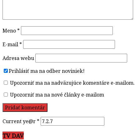
Meno
*
E-mail
*
Adresa webu
Prihlásiť ma na odber noviniek!
Upozorniť ma na nadväzujúce komentáre e-mailom.
Upozorniť ma na nové články e-mailom
Current ye@r
*
TV DAV