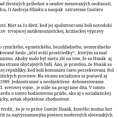
ýklad životných príbehov a osudov menovaných osobností,
lca, či Andreja Hlinku a naopak zatratenie Gustáva
. Niet sa čo diviť, keď jej spolutvorcami boli novodobí
rokov trvajúcej antikomunistickej, križiackej výpravy
ko cynického, egoistického, bezohľadného, nemorálneho
akované heslo „účel svätí prostriedky“, ktorým sa mal
zmu. Akoby malo byť niečo zlé na tom, že sa Husák aj
 na stranu obyčajných ľudí. Áno, je pravdou, že Husák sa
ej republiky, keď boli komunisti často perzekvovaní. Bol
itických procesov. Na stranu socializmu sa postavil aj
 1989. Jednostranné a neobjektívne dehonestovanie
I. svetovej vojne, je stále na programe dňa. V tomto
ravdu o tomto hodnotovom prúde, ako aj o socialistickej
ticky, avšak objektívne zhodnotené.
tvrdiť, že je to práve Gustáv Husák, ktorého možno bez
ačiť za najvýznamnejšiu postavu moderných slovenských