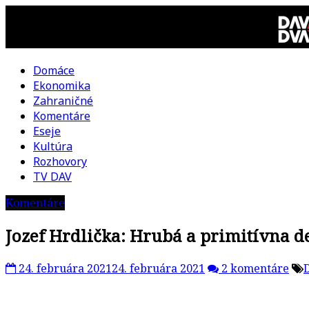
Skip
to
content
Domáce
DAV
Ekonomika
Zahraničné
DVA
Komentáre
Eseje
–
Kultúra
Rozhovory
kultúrno-
TV DAV
Komentáre
politická
Jozef Hrdlička: Hrubá a primitívna d
revue
24. februára 2021
24. februára 2021
2 komentáre