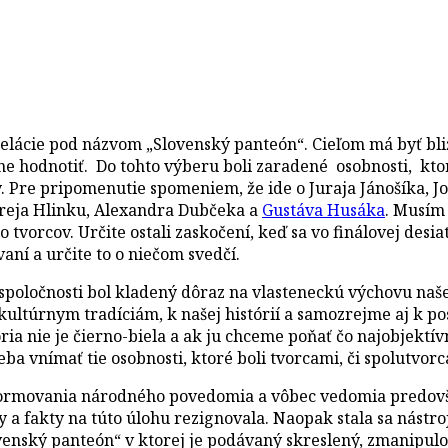
 relácie pod názvom „Slovenský panteón“. Cieľom má byť b
ívne hodnotiť. Do tohto výberu boli zaradené osobnosti, kt
y. Pre pripomenutie spomeniem, že ide o Juraja Jánošíka, J
dreja Hlinku, Alexandra Dubčeka a
Gustáva Husáka
. Musím
o tvorcov. Určite ostali zaskočení, keď sa vo finálovej des
aní a určite to o niečom svedčí.
poločnosti bol kladený dôraz na vlasteneckú výchovu naše
kultúrnym tradíciám, k našej histórií a samozrejme aj k pos
ória nie je čierno-biela a ak ju chceme poňať čo najobjektí
eba vnímať tie osobnosti, ktoré boli tvorcami, či spolutvorc
 formovania národného povedomia a vôbec vedomia predov
 a fakty na túto úlohu rezignovala. Naopak stala sa nástr
venský panteón“ v ktorej je podávaný skreslený, zmanipul