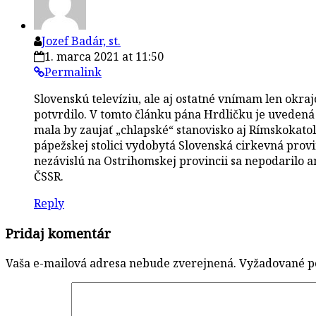
Jozef Badár, st.
1. marca 2021 at 11:50
Permalink
Slovenskú televíziu, ale aj ostatné vnímam len okra
potvrdilo. V tomto článku pána Hrdličku je uvedená 
mala by zaujať „chlapské“ stanovisko aj Rímskokato
pápežskej stolici vydobytá Slovenská cirkevná prov
nezávislú na Ostrihomskej provincii sa nepodarilo an
ČSSR.
Reply
Pridaj komentár
Vaša e-mailová adresa nebude zverejnená.
Vyžadované p