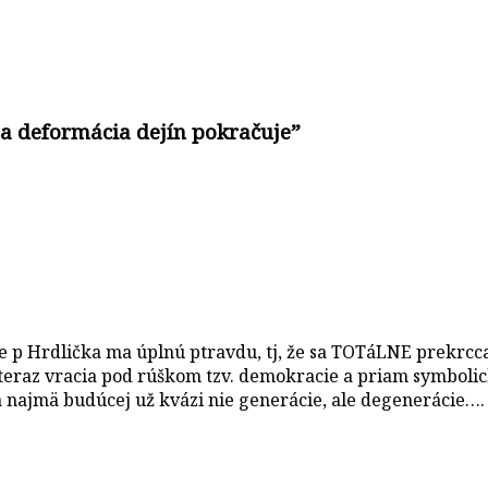
na deformácia dejín pokračuje
”
 p Hrdlička ma úplnú ptravdu, tj, že sa TOTáLNE prekrccajú „
 teraz vracia pod rúškom tzv. demokracie a priam symbolic
 najmä budúcej už kvázi nie generácie, ale degenerácie….