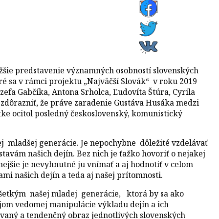
ližšie predstavenie významných osobností slovenských
oré sa v rámci projektu „Najväčší Slovák“ v roku 2019
ozefa Gabčíka, Antona Srholca, Ľudovíta Štúra, Cyrila
 zdôrazniť, že práve zaradenie Gustáva Husáka medzi
iatke ocitol posledný československý, komunistický
j mladšej generácie. Je nepochybne dôležité vzdelávať
tavám našich dejín. Bez nich je ťažko hovoriť o nejakej
vnejšie je nevyhnutné ju vnímať a aj hodnotiť v celom
ami našich dejín a teda aj našej prítomnosti.
šetkým našej mladej generácie, ktorá by sa ako
ojom vedomej manipulácie výkladu dejín a ich
ovaný a tendenčný obraz jednotlivých slovenských