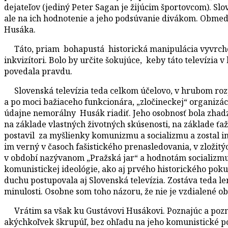
dejateľov (jediný Peter Sagan je žijúcim športovcom). Sl
ale na ich hodnotenie a jeho podsúvanie divákom. Obmedz
Husáka.
Táto, priam bohapustá historická manipulácia vyvrcholila
inkvizítori. Bolo by určite šokujúce, keby táto televízia 
povedala pravdu.
Slovenská televízia teda celkom účelovo, v hrubom rozp
a po moci bažiaceho funkcionára, „zločineckej“ organizáci
údajne nemorálny Husák riadiť. Jeho osobnosť bola zha
na základe vlastných životných skúsenosti, na základe ťaž
postavil za myšlienky komunizmu a socializmu a zostal im 
im verný v časoch fašistického prenasledovania, v zložitýc
v období nazývanom „Pražská jar“ a hodnotám socializmu
komunistickej ideológie, ako aj prvého historického pokus
duchu postupovala aj Slovenská televízia. Zostáva teda l
minulosti. Osobne som toho názoru, že nie je vzdialené o
Vrátim sa však ku Gustávovi Husákovi. Poznajúc a poznáv
akýchkoľvek škrupúľ, bez ohľadu na jeho komunistické p