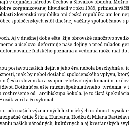
majú v dejinách národov Čechov a Slovákov obdobu. Možno 
dobre zorganizovanej likvidácii v roku 1989, priniesla väč
blasti Slovenská republika ani Česká republika ani len ne
a vôbec spoločenských istôt dnešnej väčšiny spoluobčanov 
ívoch. Aj v dnešnej dobe ešte žije obrovské množstvo sved
zámerne a účelovo deformuje naše dejiny a pred mladou ge
to deformovanie ľudského poznania a vedomia môže mať do 
 postavou našich dejín a jeho éra nebola bezchybná a id
cióznosti, inak by nebol dosiahol spoločenského vplyvu, kto
Česko-slovenska a svojim celoživotným konaním, usiloval
voj život. Dotknúť sa ešte musím špekulatívneho tvrdenia v 
rozhrešenie od arcibiskupa Sokola. Je to čistá špekulácia a
Husák veril a čo vykonal.
 radu našich významných historických osobnosti vysoko vy
cipačné úsilie Štúra, Hurbana, Hodžu či Milana Rastislava 
niu našich národných, kultúrnych a aj kresťanských zvyko