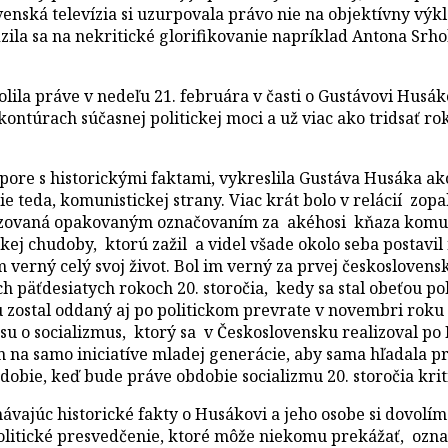
ovenská televízia si uzurpovala právo nie na objektívny v
ila sa na nekritické glorifikovanie napríklad Antona Srho
 práve v nedeľu 21. februára v časti o Gustávovi Husákovi
v kontúrach súčasnej politickej moci a už viac ako tridsať 
ore s historickými faktami, vykreslila Gustáva Husáka a
e teda, komunistickej strany. Viac krát bolo v relácií zop
dzovaná opakovaným označovaním za akéhosi kňaza komuni
kej chudoby, ktorú zažil a videl všade okolo seba postavil
verný celý svoj život. Bol im verný za prvej československ
h päťdesiatych rokoch 20. storočia, kedy sa stal obeťou pol
 zostal oddaný aj po politickom prevrate v novembri roku
u o socializmus, ktorý sa v Československu realizoval po I
en na samo iniciatíve mladej generácie, aby sama hľadala p
bdobie, keď bude práve obdobie socializmu 20. storočia kri
ajúc historické fakty o Husákovi a jeho osobe si dovolím 
olitické presvedčenie, ktoré môže niekomu prekážať, ozn