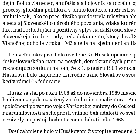
dejín. Bol to vlastenec, antifašista a bojovník za sociál
procesy, globálnu politiku a v tomto kontexte možnosti sv
ambície tak, ako to pred diváka predostrela televízna ob
a teda aj Slovenského národného povstania, vďaka ktorému
fakt mal rozhodujúci a pozitívny vplyv na ďalší osud slov
Slovenskej národnej rady, teda dokumentu, ktorý dával S
Vianočnej dohode v roku 1943 a teda na zjednotení antif
Len veľmi okrajovo bolo uvedené, že Husák úprimne, poč
československého štátu na nových, demokratických princ
rozhodujúcu zásluhu na tom, že k 1. januáru 1969 vznikla
Husákovi, bolo naplnené tisícročné úsilie Slovákov o svoj
keď v rámci ČS federácie.
Husák sa stal po roku 1968 až do novembra 1989 hlavnou 
hanlivom zmysle označený za akéhosi normalizátora. Áno
spoločnosti po vstupe vojsk Varšavskej zmluvy do Českoslo
mierumilovnosti a schopnosti vnímať beh udalostí vo svet
nezávislý na postoji hodnotiacom udalosti roku 1968.
Dosť zahmlene bolo v Husákovom životopise uvedené, že m