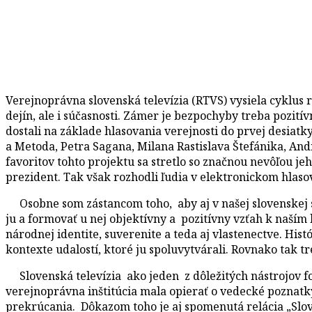
Verejnoprávna slovenská televízia (RTVS) vysiela cyklus
dejín, ale i súčasnosti. Zámer je bezpochyby treba pozit
dostali na základe hlasovania verejnosti do prvej desiatk
a Metoda, Petra Sagana, Milana Rastislava Štefánika, An
favoritov tohto projektu sa stretlo so značnou nevôľou jeh
prezident. Tak však rozhodli ľudia v elektronickom hlasov
Osobne som zástancom toho, aby aj v našej slovenskej s
ju a formovať u nej objektívny a pozitívny vzťah k naším 
národnej identite, suverenite a teda aj vlastenectve. Hist
kontexte udalostí, ktoré ju spoluvytvárali. Rovnako tak tr
Slovenská televízia ako jeden z dôležitých nástrojov
verejnoprávna inštitúcia mala opierať o vedecké poznatky
prekrúcania. Dôkazom toho je aj spomenutá relácia „Slo