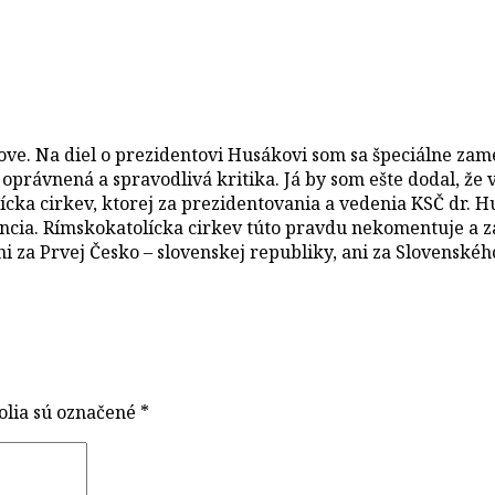
jove. Na diel o prezidentovi Husákovi som sa špeciálne zam
oprávnená a spravodlivá kritika. Já by som ešte dodal, že
lícka cirkev, ktorej za prezidentovania a vedenia KSČ dr.
incia. Rímskokatolícka cirkev túto pravdu nekomentuje a 
i za Prvej Česko – slovenskej republiky, ani za Slovenského
olia sú označené
*