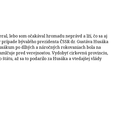
eral, lebo som očakával hromadu neprávd a lží, čo sa aj
 v prípade bývalého prezidenta ČSSR dr. Gustáva Husáka
 Husákum po dlhých a náročných rokovaniach bola na
zamlčuje pred verejnosťou. Vydobyť cirkevnú provinciu,
 štátu, až sa to podarilo za Husáka a vtedajšej vlády