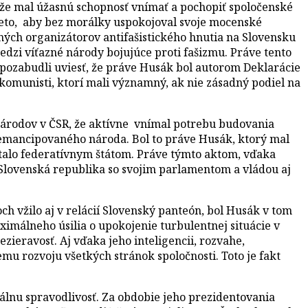
o, že mal úžasnú schopnosť vnímať a pochopiť spoločenské
 preto, aby bez morálky uspokojoval svoje mocenské
vných organizátorov antifašistického hnutia na Slovensku
dzi víťazné národy bojujúce proti fašizmu. Práve tento
si pozabudli uviesť, že práve Husák bol autorom Deklarácie
komunisti, ktorí mali významný, ak nie zásadný podiel na
národov v ČSR, že aktívne vnímal potrebu budovania
emancipovaného národa. Bol to práve Husák, ktorý mal
 stalo federatívnym štátom. Práve týmto aktom, vďaka
a Slovenská republika so svojim parlamentom a vládou aj
 vžilo aj v relácií Slovenský panteón, bol Husák v tom
málneho úsilia o upokojenie turbulentnej situácie v
zieravosť. Aj vďaka jeho inteligencii, rozvahe,
mu rozvoju všetkých stránok spoločnosti. Toto je fakt
lnu spravodlivosť. Za obdobie jeho prezidentovania