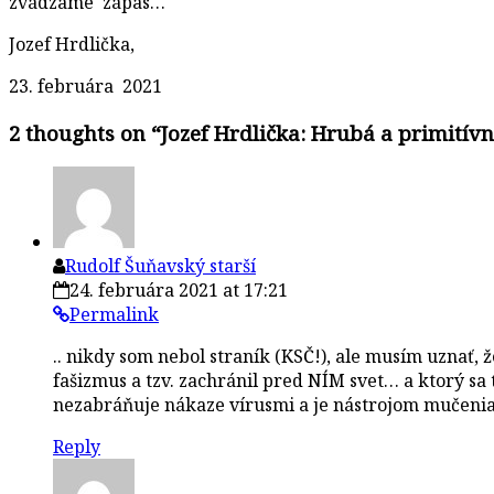
zvádzame zápas…
Jozef Hrdlička,
23. februára 2021
2 thoughts on “
Jozef Hrdlička: Hrubá a primitív
Rudolf Šuňavský starší
24. februára 2021 at 17:21
Permalink
.. nikdy som nebol straník (KSČ!), ale musím uznať, že
fašizmus a tzv. zachránil pred NÍM svet… a ktorý sa
nezabráňuje nákaze vírusmi a je nástrojom mučenia
Reply