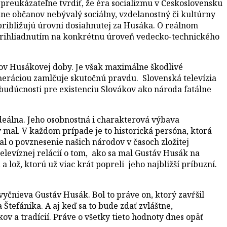
preukázateľne tvrdiť, že éra socializmu v Československu
šine občanov nebývalý sociálny, vzdelanostný či kultúrny
približujú úrovni dosiahnutej za Husáka. O reálnom
s prihliadnutím na konkrétnu úroveň vedecko-technického
kov Husákovej doby. Je však maximálne škodlivé
neráciou zamlčuje skutočnú pravdu. Slovenská televízia
budúcnosti pre existenciu Slovákov ako národa fatálne
eálna. Jeho osobnostná i charakterová výbava
rý mal. V každom prípade je to historická persóna, ktorá
 o povznesenie našich národov v časoch zložitej
televíznej relácií o tom, ako sa mal Gustáv Husák na
 lož, ktorú už viac krát popreli jeho najbližší príbuzní.
čnieva Gustáv Husák. Bol to práve on, ktorý zavŕšil
Štefánika. A aj keď sa to bude zdať zvláštne,
v a tradícií. Práve o všetky tieto hodnoty dnes opäť