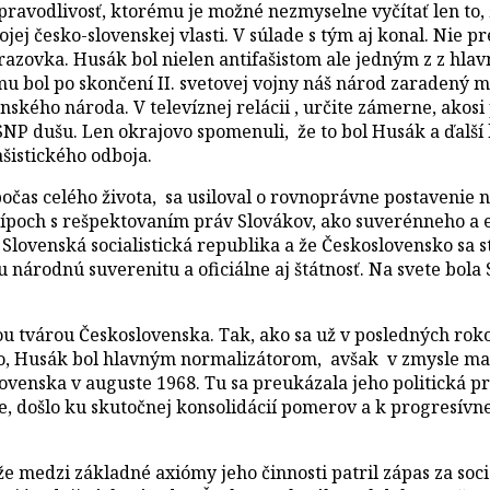
nu spravodlivosť, ktorému je možné nezmyselne vyčítať len t
ojej česko-slovenskej vlasti. V súlade s tým aj konal. Nie
razovka. Husák bol nielen antifašistom ale jedným z z hla
 bol po skončení II. svetovej vojny náš národ zaradený me
enského národa. V televíznej relácii , určite zámerne, ako
NP dušu. Len okrajovo spomenuli, že to bol Husák a ďalší 
ašistického odboja.
as celého života, sa usiloval o rovnoprávne postavenie 
ípoch s rešpektovaním práv Slovákov, ako suverénneho a 
 Slovenská socialistická republika a že Československo sa
u národnú suverenitu a oficiálne aj štátnosť. Na svete bol
tvárou Československa. Tak, ako sa už v posledných rokoch
, Husák bol hlavným normalizátorom, avšak v zmysle maxi
venska v auguste 1968. Tu sa preukázala jeho politická pre
e, došlo ku skutočnej konsolidácií pomerov a k progresívne
edzi základné axiómy jeho činnosti patril zápas za sociá