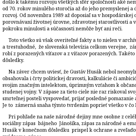
došlo k takému rozvoju všetkých sfér spoločnosti aké ne
od 70. rokov minulého storočia až do jeho premyslenej a 
rozvoj. Od novembra 1989 až doposiaľ sa v hospodárskej o
porovnávaní životnej úrovne, zdravotnej starostlivosti 
pokroku minulosti a súčasnosti nemôže byť ani reči.
Toto všetko sú však overiteľné fakty a to nielen v arch
a trestuhodné, že slovenská televízia celkom verejne, 
robí z porazených víťazov a z víťazov porazených. Také
dôsledky.
Na záver chcem uviesť, že Gustáv Husák nebol neomylnou
obsahovala i črty politickej dravosti, kalkulácie či ambi
svojim značným intelektom, úprimným vzťahom k občanom 
studenej vojny. V zápase za tieto ciele nie raz riskoval s
smrteľnej posteli vyspovedať, prijať posledné pomazanie a 
Je to zámerná snaha týmto tvrdením poprieť všetko v čo 
Pri pohľade na naše národné dejiny mne osobne z celého
sociálny zápas bájneho Jánošíka, zápas za národné a eman
Husák v konečnom dôsledku prispel k ochrane a zveľaďova