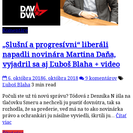
Komentáre
„Slušní a progresívni“ liberáli
napadli novinára Martina Daňa,
vyjadril sa aj Ľuboš Blaha + video
6. októbra 2018
6. októbra 2018
9 komentárov
Ľuboš Blaha
3 min read
Počuli ste už tú novú správu? Tódová z Denníka N išla na
tlačovku Smeru a nechceli ju pustiť dovnútra, tak sa
rozhodla, že sa prederie, veď má na to ako novinárka
právo a ochrankári ju násilne vyviedli, škrtili ju…
Čítať
viac