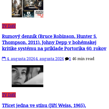
TV DAV
Rumový denník (Bruce Robinson, Hunter S.
Thompson, 2011), Johny Depp v bohémskej
kritike systému na príklade Portorika 60. rokov
4. augusta 2026
4. augusta 2026
1
46 min read
TV DAV
Třicet jedna ve stínu (Jiří Weiss, 1965),