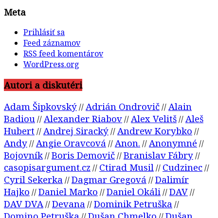
Meta
Prihlásiť sa
Feed záznamov
RSS feed komentárov
WordPress.org
Autori a diskutéri
Adam Šipkovský
Adrián Ondrovič
Alain
//
//
Badiou
Alexander Riabov
Alex Velitš
Aleš
//
//
//
Hubert
Andrej Siracký
Andrew Korybko
//
//
//
Andy
Angie Oravcová
Anon.
Anonymné
//
//
//
//
Bojovník
Boris Demovič
Branislav Fábry
//
//
//
casopisargument.cz
Ctirad Musil
Cudzinec
//
//
//
Cyril Sekerka
Dagmar Gregová
Dalimír
//
//
Hajko
Daniel Marko
Daniel Okáli
DAV
//
//
//
//
DAV DVA
Devana
Dominik Petruška
//
//
//
Domino Petruška
Dušan Chmelko
Dušan
//
//