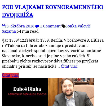
POD VLAJKAMI ROVNORAMENNÉHO
DVOJKRÍŽA
8. októbra 2018
1 Comment
Sonka Valovič
Sazama
54 min read
/jar 1939/ 12.február 1939, Berlín. V rozhovore A.Hitlera
s V.Tukom sa führer oboznamuje s predstavami
nacionalistických spolubojovníkov vytvoriť samostatné
Slovensko, ktorého osud je plne v jeho rukách. V
priebehu týchto rozhovorov dáva führer po prvýkrát
oficiálne prísľub, že nacistické…
Čítať viac
Čítať viac