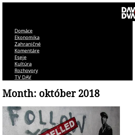
Skip
to
content
Domáce
DAV
Ekonomika
Zahraničné
DVA
Komentáre
Eseje
–
Kultúra
Rozhovory
kultúrno-
TV DAV
Month:
október 2018
politická
revue