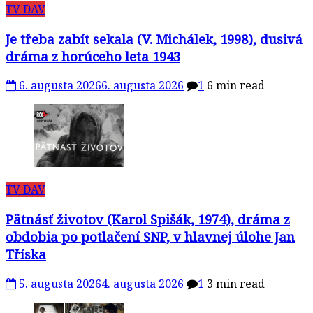
TV DAV
Je třeba zabít sekala (V. Michálek, 1998), dusivá
dráma z horúceho leta 1943
6. augusta 2026
6. augusta 2026
1
6 min read
TV DAV
Pätnásť životov (Karol Spišák, 1974), dráma z
obdobia po potlačení SNP, v hlavnej úlohe Jan
Tříska
5. augusta 2026
4. augusta 2026
1
3 min read