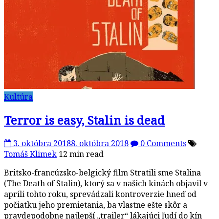
Kultúra
Terror is easy, Stalin is dead
3. októbra 2018
8. októbra 2018
0 Comments
Tomáš Klimek
12 min read
Britsko-francúzsko-belgický film Stratili sme Stalina
(The Death of Stalin), ktorý sa v našich kinách objavil v
apríli tohto roku, sprevádzali kontroverzie hneď od
počiatku jeho premietania, ba vlastne ešte skôr a
pravdepodobne najlepší „trailer“ lákajúci ľudí do kín