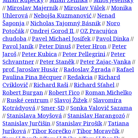
//
//
Miroslav Majerník
Miroslav Válek
Monika
//
//
//
Uhlerová
Nebojša Kuzmanović
Nenad
//
//
Šaponja
Nicholas Tajomný Básnik
Noro
//
//
Potočák
Ondrej Gorod II.
OZ Pracujúca
//
//
chudoba
Pavel Michael Josífek
Pavol Dinka
//
//
//
Pavol Janík
Peter Dinuš
Peter Hron
Peter
//
//
//
Jaroš
Peter Kubica
Peter Pellegrini
Peter
//
//
//
Schvantner
Peter Staněk
Peter Zajac-Vanka
//
//
//
prof. Jaroslav Husár
Radoslav Žgrada
Rafael
//
//
Paulina Pina Bécquer
Redakcia
Richard
//
//
Cviklovič
Richard Raši
Richard Sťahel
//
//
//
Robert Burgan
Robert Fico
Roman Michelko
//
//
Ruské centrum
Slavoj Žižek
Slavomíra
//
//
//
Kotrádyová
Smer-SD
Sonka Valovič Sazama
//
//
Stanislava Moyšová
Stanislav Harangozó
//
//
//
Stanislav Jurčišin
Stanislav Pirošík
Tatiana
//
//
Juríková
Tibor Korečko
Tibor Moravčík
//
//
//