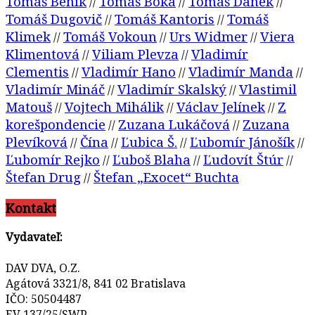
Tomáš Beník
Tomáš Bóka
Tomáš Daněk
//
//
//
Tomáš Dugovič
Tomáš Kantoris
Tomáš
//
//
Klimek
Tomáš Vokoun
Urs Widmer
Viera
//
//
//
Klimentová
Viliam Plevza
Vladimír
//
//
Clementis
Vladimír Hano
Vladimír Manda
//
//
//
Vladimír Mináč
Vladimír Skalský
Vlastimil
//
//
Matouš
Vojtech Mihálik
Václav Jelínek
Z
//
//
//
korešpondencie
Zuzana Lukáčová
Zuzana
//
//
Plevíková
Čína
Ľubica Š.
Ľubomír Jánošík
//
//
//
//
Ľubomír Rejko
Ľuboš Blaha
Ľudovít Štúr
//
//
//
Štefan Drug
Štefan „Exocet“ Buchta
//
Kontakt
Vydavateľ:
DAV DVA, O.Z.
Agátová 3321/8, 841 02 Bratislava
IČO: 50504487
EV 137/25/SWP