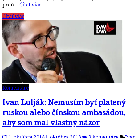
preň…
Čítať viac
Čítať viac
Komentáre
Ivan Lulják: Nemusím byť platený
ruskou alebo čínskou ambasádou,
aby som mal vlastný názor
1. októbra 2018
1. októbra 2018
3 komentáre
Ivan