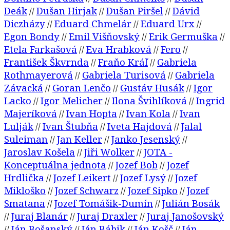
Deák
Dušan Hirjak
Dušan Piršel
Dávid
//
//
//
Diczházy
Eduard Chmelár
Eduard Urx
//
//
//
Egon Bondy
Emil Višňovský
Erik Germuška
//
//
//
Etela Farkašová
Eva Hrabková
Fero
//
//
//
František Škvrnda
Fraňo Kráľ
Gabriela
//
//
Rothmayerová
Gabriela Turisová
Gabriela
//
//
Závacká
Goran Lenčo
Gustáv Husák
Igor
//
//
//
Lacko
Igor Melicher
Ilona Švihlíková
Ingrid
//
//
//
Majeríková
Ivan Hopta
Ivan Kola
Ivan
//
//
//
Lulják
Ivan Štubňa
Iveta Hajdová
Jalal
//
//
//
Suleiman
Jan Keller
Janko Jesenský
//
//
//
Jaroslav Košela
Jiři Wolker
JOTA -
//
//
Konceptuálna jednota
Jozef Bob
Jozef
//
//
Hrdlička
Jozef Leikert
Jozef Lysý
Jozef
//
//
//
Mikloško
Jozef Schwarz
Jozef Sipko
Jozef
//
//
//
Smatana
Jozef Tomášik-Dumín
Julián Bosák
//
//
Juraj Blanár
Juraj Draxler
Juraj Janošovský
//
//
//
Ján Bošanský
Ján Bábik
Ján Košč
Ján
//
//
//
//