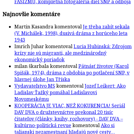
FAŠIZMU, kompletná fotogaléria diel SNP a odboja
Najnovšie komentáre
Martin Kasandra
komentoval
Je třeba zabít sekala
(V. Michálek, 1998), dusivá dráma z horúceho leta
1943
Imrich Juhar
komentoval
Lucia Hubinská: Zdrojom
krízy nie sú migranti, ale medzinárodný
ekonomický poriadok
milan škarbala
komentoval
Pätnásť životov (Karol
Spišák, 1974), dráma z obdobia po potlačení SNP, v
hlavnej úlohe Jan Tříska
Vydavateľstvo MS
komentoval
Jozef Leikert: Ako
Ladislav Ťažký pomáhal Ladislavovi
Novomeskému
KOOPERÁCIA JE VIAC, NEŽ KOKURENCIA! Seriál
DAV DVA o družstevníctve prekonal 20 tisíc
čitateľov (články, knihy, rozhovory) - DAV DVA –
kultúrno-politická revue
komentoval
Ako si
talianski nezamestnaní hľadajú nové cesty…