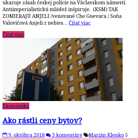
ukazuje zásah českej polície na Václavskom námestí.
Antiimperialistickú mládež inšpiruje. (KSM) TAK
ZOMIERAJÚ ANJELI /venované Che Guevara / Soňa
Valovičová Anjeli z nebies…
Čítať viac
Čítať viac
Ekonomika
Ako rástli ceny bytov?
9. októbra 2018
3 komentáre
Marián Klenko
5