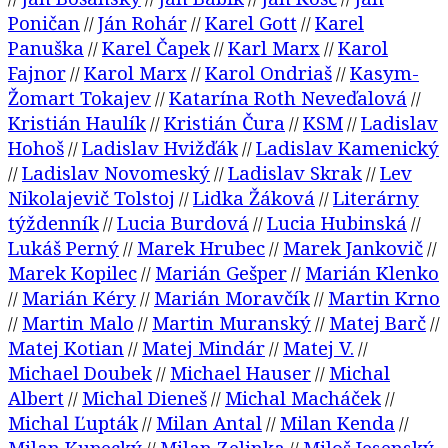
Poničan
Ján Rohár
Karel Gott
Karel
//
//
//
Panuška
Karel Čapek
Karl Marx
Karol
//
//
//
Fajnor
Karol Marx
Karol Ondriaš
Kasym-
//
//
//
Žomart Tokajev
Katarína Roth Neveďalová
//
//
Kristián Haulík
Kristián Čura
KSM
Ladislav
//
//
//
Hohoš
Ladislav Hvižďák
Ladislav Kamenický
//
//
Ladislav Novomeský
Ladislav Skrak
Lev
//
//
//
Nikolajevič Tolstoj
Lidka Žáková
Literárny
//
//
týždenník
Lucia Burdová
Lucia Hubinská
//
//
//
Lukáš Perný
Marek Hrubec
Marek Jankovič
//
//
//
Marek Kopilec
Marián Gešper
Marián Klenko
//
//
Marián Kéry
Marián Moravčík
Martin Krno
//
//
//
Martin Malo
Martin Muranský
Matej Barč
//
//
//
//
Matej Kotian
Matej Mindár
Matej V.
//
//
//
Michael Doubek
Michael Hauser
Michal
//
//
Albert
Michal Dieneš
Michal Macháček
//
//
//
Michal Ľupták
Milan Antal
Milan Kenda
//
//
//
Milan Kupecký
Milan Zelinka
Miloš Jesenský