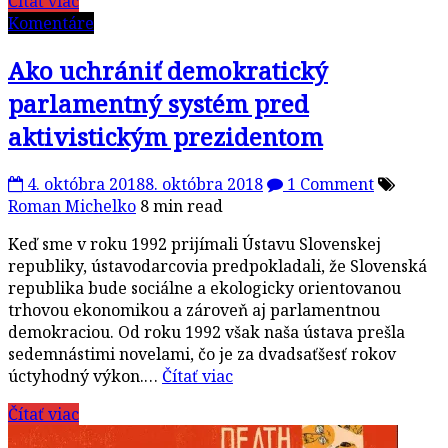
Čítať viac
Komentáre
Ako uchrániť demokratický
parlamentný systém pred
aktivistickým prezidentom
4. októbra 2018
8. októbra 2018
1 Comment
Roman Michelko
8 min read
Keď sme v roku 1992 prijímali Ústavu Slovenskej
republiky, ústavodarcovia predpokladali, že Slovenská
republika bude sociálne a ekologicky orientovanou
trhovou ekonomikou a zároveň aj parlamentnou
demokraciou. Od roku 1992 však naša ústava prešla
sedemnástimi novelami, čo je za dvadsaťšesť rokov
úctyhodný výkon.…
Čítať viac
Čítať viac