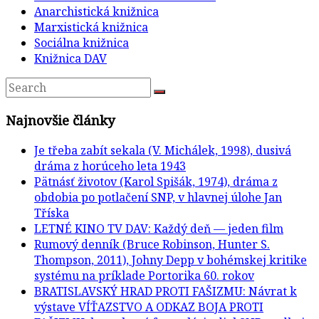
Anarchistická knižnica
Marxistická knižnica
Sociálna knižnica
Knižnica DAV
Najnovšie články
Je třeba zabít sekala (V. Michálek, 1998), dusivá
dráma z horúceho leta 1943
Pätnásť životov (Karol Spišák, 1974), dráma z
obdobia po potlačení SNP, v hlavnej úlohe Jan
Tříska
LETNÉ KINO TV DAV: Každý deň — jeden film
Rumový denník (Bruce Robinson, Hunter S.
Thompson, 2011), Johny Depp v bohémskej kritike
systému na príklade Portorika 60. rokov
BRATISLAVSKÝ HRAD PROTI FAŠIZMU: Návrat k
výstave VÍŤAZSTVO A ODKAZ BOJA PROTI