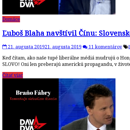
Domáce
Ľuboš Blaha navštívil Čínu: Sloven
21. augusta 2019
21. augusta 2019
11 komentárov
Keď čítam, ako naše tupé liberálne médiá mudrujú o H
SLOVO! Oni len preberajú americkú propagandu, v živo
Čítať viac