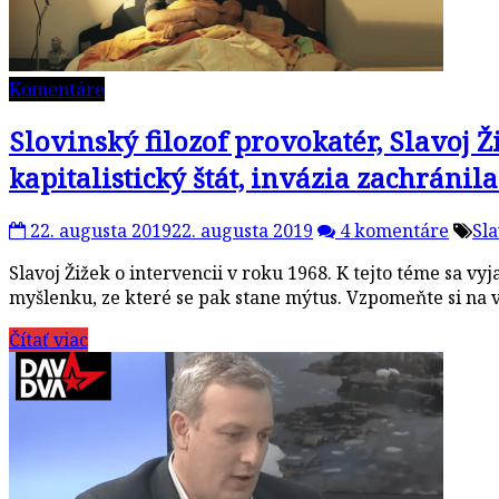
Komentáre
Slovinský filozof provokatér, Slavoj 
kapitalistický štát, invázia zachránil
22. augusta 2019
22. augusta 2019
4 komentáre
Sla
Slavoj Žižek o intervencii v roku 1968. K tejto téme sa vyj
myšlenku, ze které se pak stane mýtus. Vzpomeňte si n
Čítať viac