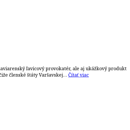
 kaviarenský ľavicový provokatér, ale aj ukážkový produkt
 čiže členské štáty Varšavskej…
Čítať viac