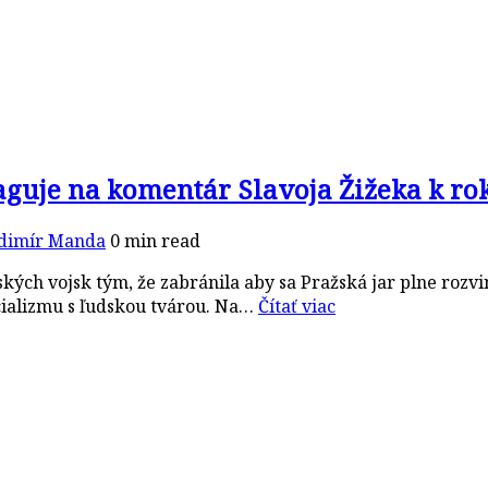
aguje na komentár Slavoja Žižeka k ro
dimír Manda
0 min read
kých vojsk tým, že zabránila aby sa Pražská jar plne rozv
cializmu s ľudskou tvárou. Na…
Čítať viac