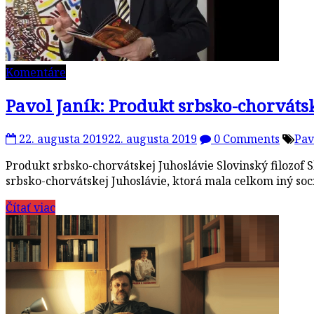
Komentáre
Pavol Janík: Produkt srbsko-chorváts
22. augusta 2019
22. augusta 2019
0 Comments
Pav
Produkt srbsko-chorvátskej Juhoslávie Slovinský filozof S
srbsko-chorvátskej Juhoslávie, ktorá mala celkom iný soci
Čítať viac