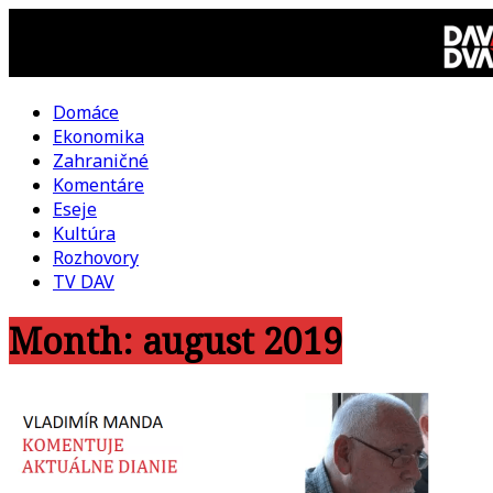
Skip
to
content
Domáce
DAV
Ekonomika
Zahraničné
DVA
Komentáre
Eseje
–
Kultúra
Rozhovory
kultúrno-
TV DAV
Month:
august 2019
politická
revue