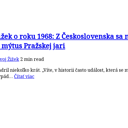
Žižek o roku 1968: Z Československa sa 
a mýtus Pražskej jari
voj Žižek
2 min read
adril niekoľko krát. „Víte, v historii často událost, která s
a vpád…
Čítať viac