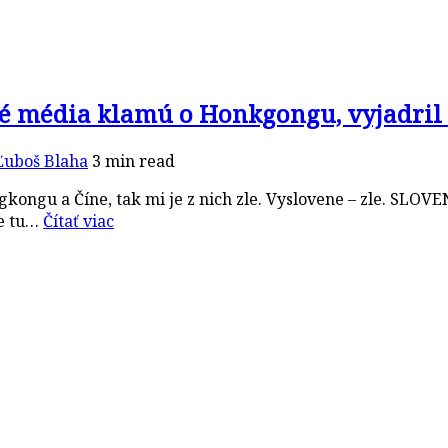
ské média klamú o Honkgongu, vyjadri
Ľuboš Blaha
3 min read
ongkongu a Číne, tak mi je z nich zle. Vyslovene – zle
te tu…
Čítať viac