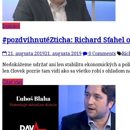
Domáce
#pozdvihnutéZticha: Richard Sťahel o 
21. augusta 2019
21. augusta 2019
0 Comments
Ric
Nedokážeme udržať ani len stabilitu ekonomických a poli
len človek pozrie tam vidí ako sa všetko robí s ohľadom n
Čítať viac