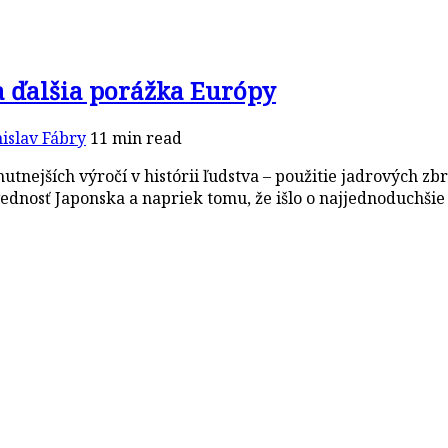
a ďalšia porážka Európy
islav Fábry
11 min read
mutnejších výročí v histórii ľudstva – použitie jadrových 
vednosť Japonska a napriek tomu, že išlo o najjednoduchši