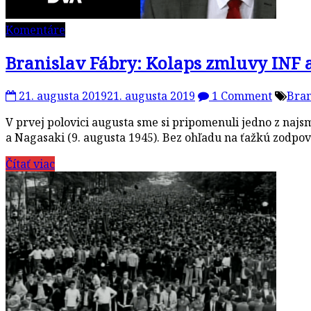
Komentáre
Branislav Fábry: Kolaps zmluvy INF 
21. augusta 2019
21. augusta 2019
1 Comment
Bran
V prvej polovici augusta sme si pripomenuli jedno z najs
a Nagasaki (9. augusta 1945). Bez ohľadu na ťažkú zodpo
Čítať viac