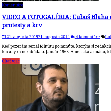
Komentáre
VIDEO A FOTOGALÉRIA: Ľuboš Blaha o 
protesty a krv
21. augusta 2019
21. augusta 2019
4 komentáre
Ľu
Keď pozerám seriál Minútu po minúte, ktorým si redakcia
len aby sa nezabúdalo: Január 1968: Americká armáda, k
Čítať viac