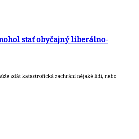
mohol stať obyčajný liberálno-
e může zdát katastrofická zachrání nějaké lidi, nebo