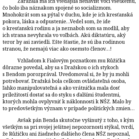
Zarážala ma ich vtedajšia nenávisť voči všetkému,
čo bolo iba náznakom spojené so socializmom.
Mnohokrát som sa pýtal v duchu, kde je ich kresťanská
pokora, láska a odpustenie…Vedel som, že ide
o kresťanskú rodinu a ja neznaboh som sa modlil, aby
ich strana nevyhrala vo voľbách. Akú diktatúru, aký
teror by asi zaviedli. Ešte šťastie, že sú iba rodinnou
stranou, že nemajú viac ako osemsto členov…!
Vzhľadom k Fialovým poznatkom mu Růžička
dôrazne povedal, aby sa s Dražskou o ich stykoch
s Bendom porozprával. Uvedomoval si, že by ju mohli
potrebovať. Dražská bola celkom ovládateľná osoba,
ľahko manipulovateľná a ako vrátnička mala dosť
príležitostí dostať sa do styku s ďalšími študentmi,
ktorých mohla ovplyvniť k náklonnosti k NŠZ. Malo by
to predovšetkým význam v prípade politických zmien…
Avšak pán Benda skutočne vyšinutý z toho, s kým
všetkým sa pri svojej ješitnej nepozornosti stýkal, tvrdí,
že Růžičku ani žiadneho ďalšieho člena NŠZ nepoznal,