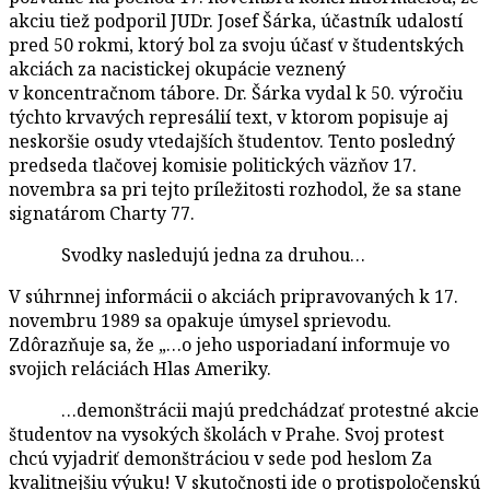
akciu tiež podporil JUDr. Josef Šárka, účastník udalostí
pred 50 rokmi, ktorý bol za svoju účasť v študentských
akciách za nacistickej okupácie veznený
v koncentračnom tábore. Dr. Šárka vydal k 50. výročiu
týchto krvavých represálií text, v ktorom popisuje aj
neskoršie osudy vtedajších študentov. Tento posledný
predseda tlačovej komisie politických väzňov 17.
novembra sa pri tejto príležitosti rozhodol, že sa stane
signatárom Charty 77.
Svodky nasledujú jedna za druhou…
V súhrnnej informácii o akciách pripravovaných k 17.
novembru 1989 sa opakuje úmysel sprievodu.
Zdôrazňuje sa, že „…o jeho usporiadaní informuje vo
svojich reláciách Hlas Ameriky.
…demonštrácii majú predchádzať protestné akcie
študentov na vysokých školách v Prahe. Svoj protest
chcú vyjadriť demonštráciou v sede pod heslom Za
kvalitnejšiu výuku! V skutočnosti ide o protispoločenskú