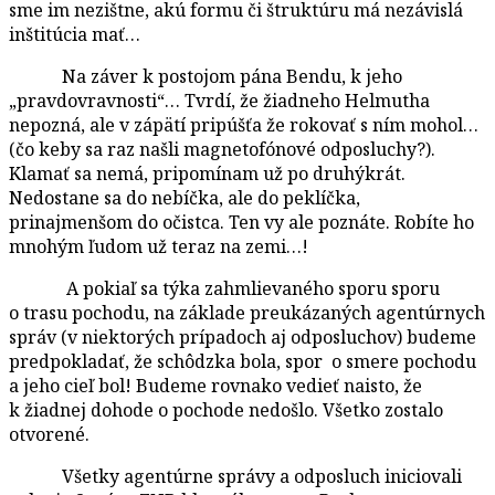
sme im nezištne, akú formu či štruktúru má nezávislá
inštitúcia mať…
Na záver k postojom pána Bendu, k jeho
„pravdovravnosti“… Tvrdí, že žiadneho Helmutha
nepozná, ale v zápätí pripúšťa že rokovať s ním mohol…
(čo keby sa raz našli magnetofónové odposluchy?).
Klamať sa nemá, pripomínam už po druhýkrát.
Nedostane sa do nebíčka, ale do peklíčka,
prinajmenšom do očistca. Ten vy ale poznáte. Robíte ho
mnohým ľudom už teraz na zemi…!
A pokiaľ sa týka zahmlievaného sporu sporu
o trasu pochodu, na základe preukázaných agentúrnych
správ (v niektorých prípadoch aj odposluchov) budeme
predpokladať, že schôdzka bola, spor o smere pochodu
a jeho cieľ bol! Budeme rovnako vedieť naisto, že
k žiadnej dohode o pochode nedošlo. Všetko zostalo
otvorené.
Všetky agentúrne správy a odposluch iniciovali