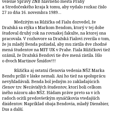
velenie Správy ZNB hlavného mesta Prahy
a Stredočeského kraja k tomu, aby vydalo rozkaz číslo
27 zo dňa 16. novembra 1989…
Medzitým sa Růžička od Fialu dozvedel, že
Dražská sa stýka s Markom Bendom, ktorý v tej dobe
študoval druhý rok na rovnakej fakulte, na ktorej ona
pracovala. V rozhovore sa Dražská Fialovi zverila o tom,
že ju mladý Benda požiadal, aby mu zistila dve zhodné
mená študentov na MFF UK v Prahe. Fiala Růžičkovi tiež
ozámil, že Dražská Bendovi tie dve mená zistila. Išlo
o dvoch Martinov Šmídov!!!
Růžička aj ostatní členovia vedenia NŠZ Marka
Bendu príliš v láske nemali. Ani ho tiež na spoluprácu
nevyhľadávali. Benda bol jedným zo zakladajúcich
členov tzv. Nezávislých študentov, ktorí boli celkom
iného názoru ako NŠZ. Hádam práve preto sa v ich
radoch ocitli predovšetkým synáčikovia vtedajších
disidentov. Napríklad obaja Bendovia, mladý Diensbier,
Dus a ďalší.