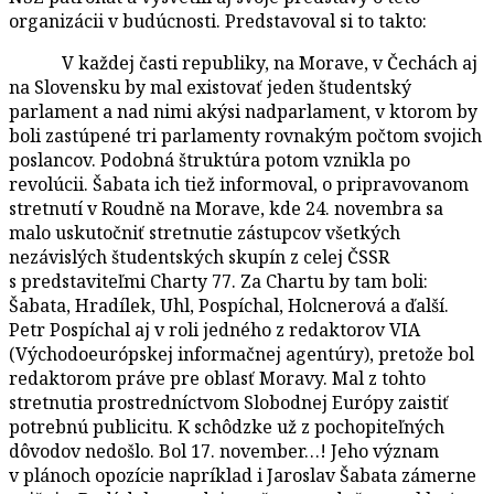
organizácii v budúcnosti. Predstavoval si to takto:
V každej časti republiky, na Morave, v Čechách aj
na Slovensku by mal existovať jeden študentský
parlament a nad nimi akýsi nadparlament, v ktorom by
boli zastúpené tri parlamenty rovnakým počtom svojich
poslancov. Podobná štruktúra potom vznikla po
revolúcii. Šabata ich tiež informoval, o pripravovanom
stretnutí v Roudně na Morave, kde 24. novembra sa
malo uskutočniť stretnutie zástupcov všetkých
nezávislých študentských skupín z celej ČSSR
s predstaviteľmi Charty 77. Za Chartu by tam boli:
Šabata, Hradílek, Uhl, Pospíchal, Holcnerová a ďalší.
Petr Pospíchal aj v roli jedného z redaktorov VIA
(Východoeurópskej informačnej agentúry), pretože bol
redaktorom práve pre oblasť Moravy. Mal z tohto
stretnutia prostredníctvom Slobodnej Európy zaistiť
potrebnú publicitu. K schôdzke už z pochopiteľných
dôvodov nedošlo. Bol 17. november…! Jeho význam
v plánoch opozície napríklad i Jaroslav Šabata zámerne