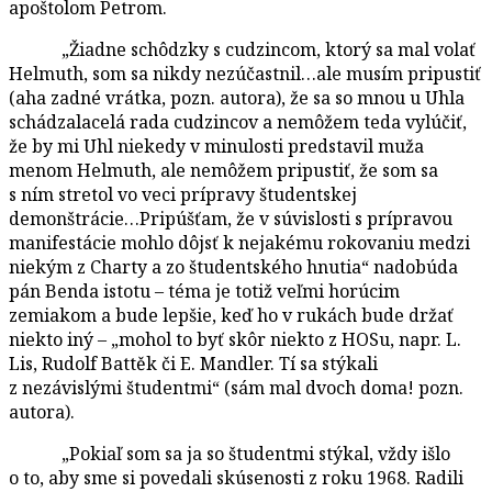
apoštolom Petrom.
„Žiadne schôdzky s cudzincom, ktorý sa mal volať
Helmuth, som sa nikdy nezúčastnil…ale musím pripustiť
(aha zadné vrátka, pozn. autora), že sa so mnou u Uhla
schádzalacelá rada cudzincov a nemôžem teda vylúčiť,
že by mi Uhl niekedy v minulosti predstavil muža
menom Helmuth, ale nemôžem pripustiť, že som sa
s ním stretol vo veci prípravy študentskej
demonštrácie…Pripúšťam, že v súvislosti s prípravou
manifestácie mohlo dôjsť k nejakému rokovaniu medzi
niekým z Charty a zo študentského hnutia“ nadobúda
pán Benda istotu – téma je totiž veľmi horúcim
zemiakom a bude lepšie, keď ho v rukách bude držať
niekto iný – „mohol to byť skôr niekto z HOSu, napr. L.
Lis, Rudolf Battěk či E. Mandler. Tí sa stýkali
z nezávislými študentmi“ (sám mal dvoch doma! pozn.
autora).
„Pokiaľ som sa ja so študentmi stýkal, vždy išlo
o to, aby sme si povedali skúsenosti z roku 1968. Radili