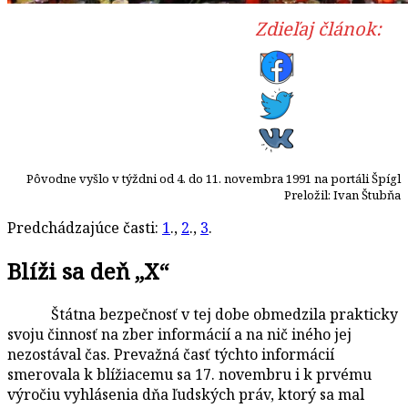
Zdieľaj článok:
Pôvodne vyšlo v týždni od 4. do 11. novembra 1991 na portáli Špígl
Preložil: Ivan Štubňa
Predchádzajúce časti:
1
.,
2
.,
3
.
Blíži sa deň „X“
Štátna bezpečnosť v tej dobe obmedzila prakticky
svoju činnosť na zber informácií a na nič iného jej
nezostával čas. Prevažná časť týchto informácií
smerovala k blížiacemu sa 17. novembru i k prvému
výročiu vyhlásenia dňa ľudských práv, ktorý sa mal