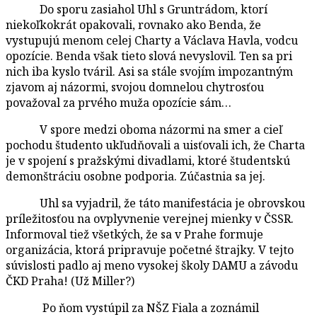
Do sporu zasiahol Uhl s Gruntrádom, ktorí
niekoľkokrát opakovali, rovnako ako Benda, že
vystupujú menom celej Charty a Václava Havla, vodcu
opozície. Benda však tieto slová nevyslovil. Ten sa pri
nich iba kyslo tváril. Asi sa stále svojím impozantným
zjavom aj názormi, svojou domnelou chytrosťou
považoval za prvého muža opozície sám…
V spore medzi oboma názormi na smer a cieľ
pochodu študento ukľudňovali a uisťovali ich, že Charta
je v spojení s pražskými divadlami, ktoré študentskú
demonštráciu osobne podporia. Zúčastnia sa jej.
Uhl sa vyjadril, že táto manifestácia je obrovskou
príležitosťou na ovplyvnenie verejnej mienky v ČSSR.
Informoval tiež všetkých, že sa v Prahe formuje
organizácia, ktorá pripravuje početné štrajky. V tejto
súvislosti padlo aj meno vysokej školy DAMU a závodu
ČKD Praha! (Už Miller?)
Po ňom vystúpil za NŠZ Fiala a zoznámil