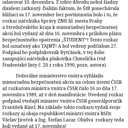
oslavovať 10. decembra. Z tohto dôvodu nebol žiadny
disident zatknutý. Ďalším faktom, že ŠtB ponechávala
blížiaci sa 17. november bez povšimnutia bolo i to, že
rozkaz náčelníka Správy ZNB hl. mesta Prahy
a Stredočeského kraja k mimoriadnej bezpečnostnej
akcii bol vydaný až dňa 16. novembra s prílohou plánu
bezpečnostného opatrenia „ŠTUDENT“! Tento rozkaz
bol označený ako TAJNÝ! A bol vedený podčíslom 27.
Podpísal ho podplukovník Bytčánek, v tej dobe
zasupujúci náčelníka plukovíka Chmelíčka (viď
Študentské listy č. 20 z roku 1990, pozn. autora).
Federálne ministerstvo vnútra vyhlásilo
mimoriadnu bezpečnostnú akciu na celom území ČSSR
až rozkazom ministra vnútra ČSSR číslo 16 zo dňa 17.
novembra 1989, až v deň manifestácie. Uvedený rozkaz
podpísal vtedajší minister vnútra ČSSR generálporučík
František Kincl. Na základe tohto rozkazu vydali svoje
rozkazy aj obaja republikoví ministri vnútra RSDr.
Václav Jireček a Ing. Štefan Lazar. Obidva rozkazy teda
boli vydané až 17. novembra!