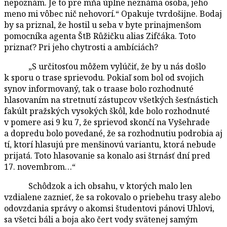
nepoznám. Je to pre mňa úplne neznáma osoba, jeho
meno mi vôbec nič nehovorí.“ Opakuje tvrdošijne. Bodaj
by sa priznal, že hostil u seba v byte prinajmenšom
pomocníka agenta ŠtB Růžičku alias Zifčáka. Toto
priznať? Pri jeho chytrosti a ambíciách?
„S určitosťou môžem vylúčiť, že by u nás došlo
k sporu o trase sprievodu. Pokiaľ som bol od svojich
synov informovaný, tak o traase bolo rozhodnuté
hlasovaním na stretnutí zástupcov všetkých šesťnástich
fakúlt pražských vysokých škôl, kde bolo rozhodnuté
v pomere asi 9 ku 7, že sprievod skončí na Vyšehrade
a dopredu bolo povedané, že sa rozhodnutiu podrobia aj
tí, ktorí hlasujú pre menšinovú variantu, ktorá nebude
prijatá. Toto hlasovanie sa konalo asi štrnásť dní pred
17. novembrom…“
Schôdzok a ich obsahu, v ktorých malo len
vzdialene zaznieť, že sa rokovalo o priebehu trasy alebo
odovzdania správy o akomsi študentovi pánovi Uhlovi,
sa všetci báli a boja ako čert vody svätenej samým