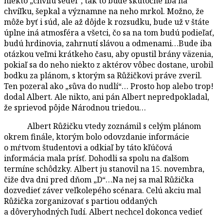
niekto „chviľu sedel“, tak to bude skutočne iba na
chvíľku, šepkal a významne na neho mrkol. Možno, že
môže byť i súd, ale až dôjde k rozsudku, bude už v štáte
úplne iná atmosféra a všetci, čo sa na tom budú podieľať,
budú hrdinovia, zahrnutí slávou a odmenami…Bude iba
otázkou veľmi krátkeho času, aby opustil brány väzenia,
pokiaľ sa do neho niekto z aktérov vôbec dostane, urobil
bodku za plánom, s ktorým sa Růžičkovi práve zveril.
Ten pozeral ako „sůva do nudlí“… Prosto hop alebo trop!
dodal Albert. Ale nikto, ani pán Albert nepredpokladal,
že sprievod pôjde Národnou triedou…
Albert Růžičku vtedy zoznámil s celým plánom
okrem finále, ktorým bolo odovzdanie informácie
o mŕtvom študentovi a odkiaľ by táto kľúčová
informácia mala prísť. Dohodli sa spolu na ďalšom
termíne schôdzky. Albert ju stanovil na 15. novembra,
čiže dva dni pred dňom „D“…Na nej sa mal Růžička
dozvedieť záver veľkolepého scénara. Celú akciu mal
Růžička zorganizovať s partiou oddaných
a dôveryhodných ľudí. Albert nechcel dokonca vedieť