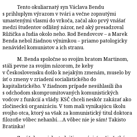
Tento okuliarnatý syn Václava Bendu
s prihluplym výrazom v tvári a večne zopnutými
umastenými vlasmi do vrkoča, začal ako prvý vnášať
medzi študentov odlišný názor, než aký presadzoval
Růžička a ľudia okolo neho. Rod Bendovcov – a Marek
Benda nebol žiadnou výnimkou – priamo patologicky
nenávidel komunistov a ich stranu.
M. Benda spoločne so svojím bratom Martinom,
stáli pevne za svojím názorom, že keby
v Československu došlo k nejakým zmenám, muselo by
ísť o zmeny v zriadení socialistického do
kapitalistického. V žiadnom prípade nesúhlasili iba
s odchodom skompromitovaných komunistických
vodcov z funkcií a vlády. KSČ chceli neskôr zakázať ako
zločineckú organizáciu. V tom mali vynikajúcu školu
svojho otca, ktorý sa však za komunistický titul doktora
filozofie vôbec nehanbí….A vôbec nie je sám! Takisto
Bratinka!