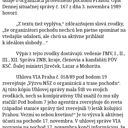
údaje o organizácii protestného pochodu Prahou. Opis
Dennej situačnej správy č. 167 z dňa 3. novembra 1989
hovorí:
„Z textu tiež vyplýva,“ zdôrazňujem slová zvodky,
„že organizátori pochodu nechcú len pietne spomínať na
vtedajšie udalosti, ale chcú sa aktívne prihlásiť
k ideálom slobody…“
Výpis z tejto zvodky dostávajú: vedenie FMV, I., II.,
III., XII. Správa ZNB, kraje, členovia a kandidáti PÚV
KSČ. Ďalej ministri Jireček, Lazar a Mohorita.
Uhlova VIA Praha č. 058/89 pod bodom 19
zverejňuje „Výzvu NŠZ o organizácii a trase pochodu“.
Aj túto kópiu Uhlovej správy mala ŠtB vo svojich
zvodkách, nech sa konšpiratívny Uhl snažil čo mu sily
stačili! Pod bodom 7 jeho agentúra zverejňuje do sveta
(západné stanice správy tiež zverejnili !) leták kolujúci
Prahou: Vezmi so sebou kvetinu!“ Je to výzva k aktívnej
účasti na pochode 17. novembra. V uhlovej správe VIA
pozvanie na pochod 17. novembra končí informáciou, že