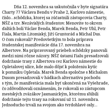
Dňa 12. novembra sa uskutočnila v byte signatára
Charty 77 Václava Bendu v Prahe 2, Karlovo námestie,
číslo…schôdzka, ktorej sa zúčastnili zástupcovia Charty,
NŠZ a tzv. Nezávislých študentov. Menovite to okrem
ďalších boli Václav Benda, Marek Benda, Petr Uhl, Petr
Fiala, Martin Litomiský, Jiří Gruntorád a Michal Dus.
O čom rokovali? Predovšetkým to bola príprava
študentskej manifestácie dňa 17. novembra na
Albertove. Na pripravovaný priebeh schôdzky panovali
medzi nimi rôzne názory. NŠZ ústami Fialu presadzovali
dodržanie trasy z Albertova cez Karlovo námestie do
Opletalovej ulice, kde malo dôjsť k položeniu kytíc
k pomníku Opletala. Marek Benda spoločne s Michalom
Dusom presadzovali v hádkach alternatívu pochodu
s tým, že manifestácia mala byť ukončená na Vyšehrade,
čo zdôvodňovali oznámením, že rokovali so zástupcom
mestských zväzákov Jasmanickým, ktorému sľúbili
dodržanie tejto trasy na rokovaní už 11. novembra.
Jednoducho trvali na svojom ako tvrdohlavé osly…