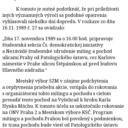
K tomuto je nutné podotknúť, že pri príležitosti
iných významných výročí sa podobné opatrenia
vyhlasovali niekoľko dní dopredu. V rozkaze zo dňa
16.11. 1989 č. 27 sa uvádzalo:
„Dňa 17. novembra 1989 sa o 16.00 hod. pripravuje
študentská sekcia Čs. demokratickej iniciatívy
a Nezávislé študentské združenie míting a pochod
ulicami Prahy od Patologického ústavu, cez Karlovo
námestie v Prahe ulicou Štěpánskou až pred budovu
Hlavného nádražia.“
Mestský výbor SZM v záujme podchytenia
a ovplyvnenia priebehu akcie, vstúpila do rokovania
s organizátormi tohto mítingu a pochodu s cieľom
presadiť tento pochod na Vyšehrad k hrobu Karla
Hynka Máchu. K tomuto účelu sa uskutočnilo rokovanie
na ONV Praha 2 a Mestskom výbore KSČ. Program
mítingu a pochodu Prahou bol povolený s podmienkou,
že trasa pochodu bude viesť od Patologického ústavu