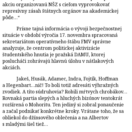
akciu organizovanú NŠZ s cieľom vyprovokovať
represívny zásah štátnych orgánov na akademickej
pôde…“
Prísne tajná informácia o vývoji bezpečnostnej
situácie v období výročia 17. novembra spracovaná
sekretariátom operatívneho štábu FMV správne
analyzuje, že centrom politickej aktivizácie
študentského hnutia je pražská DAMU, ktorej
poslucháči zohrávajú hlavnú úlohu v nátlakových
akciách.
Jakeš, Husák, Adamec, Indra, Fojtík, Hoffman
a Hegenbart…nič! To boli totiž adresáti výhražných
zvodiek. A títo súdruhovia? Robili mŕtvych chrobákov…
Rovnaká partia slepých a hluchých bizónov tentokrát
rozšírená o Mohoritu. Ten jediný si zobral ponaučenie
a začal podnikať konkrétne kroky. Vrátane toho, že sa
obliekol do džínsového oblečenia a na Albertov
s mladými šiel tiež…