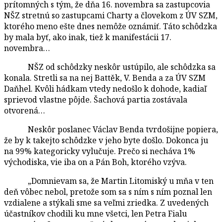
prítomných s tým, že dňa 16. novembra sa zastupcovia
NŠZ stretnú so zastupcami Charty a človekom z ÚV SZM,
ktorého meno ešte dnes nemôže oznámiť. Táto schôdzka
by mala byť, ako inak, tiež k manifestácii 17.
novembra…
NŠZ od schôdzky neskôr ustúpilo, ale schôdzka sa
konala. Stretli sa na nej Battěk, V. Benda a za ÚV SZM
Daňhel. Kvôli hádkam vtedy nedošlo k dohode, kadiaľ
sprievod vlastne pôjde. Šachová partia zostávala
otvorená…
Neskôr poslanec Václav Benda tvrdošijne popiera,
že by k takejto schôdzke v jeho byte došlo. Dokonca ju
na 99% kategoricky vylučuje. Prečo si necháva 1%
východiska, vie iba on a Pán Boh, ktorého vzýva.
„Domnievam sa, že Martin Litomiský u mňa v ten
deň vôbec nebol, pretože som sa s ním s ním poznal len
vzdialene a stýkali sme sa veľmi zriedka. Z uvedených
účastníkov chodili ku mne všetci, len Petra Fialu