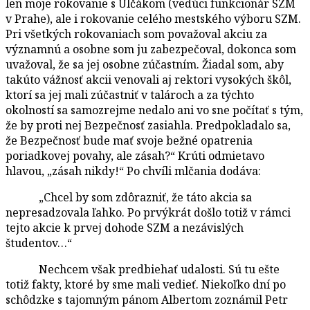
len moje rokovanie s Ulčákom (vedúci funkcionár SZM
v Prahe), ale i rokovanie celého mestského výboru SZM.
Pri všetkých rokovaniach som považoval akciu za
významnú a osobne som ju zabezpečoval, dokonca som
uvažoval, že sa jej osobne zúčastním. Žiadal som, aby
takúto vážnosť akcii venovali aj rektori vysokých škôl,
ktorí sa jej mali zúčastniť v talároch a za týchto
okolností sa samozrejme nedalo ani vo sne počítať s tým,
že by proti nej Bezpečnosť zasiahla. Predpokladalo sa,
že Bezpečnosť bude mať svoje bežné opatrenia
poriadkovej povahy, ale zásah?“ Krúti odmietavo
hlavou, „zásah nikdy!“ Po chvíli mlčania dodáva:
„Chcel by som zdôrazniť, že táto akcia sa
nepresadzovala ľahko. Po prvýkrát došlo totiž v rámci
tejto akcie k prvej dohode SZM a nezávislých
študentov…“
Nechcem však predbiehať udalosti. Sú tu ešte
totiž fakty, ktoré by sme mali vedieť. Niekoľko dní po
schôdzke s tajomným pánom Albertom zoznámil Petr