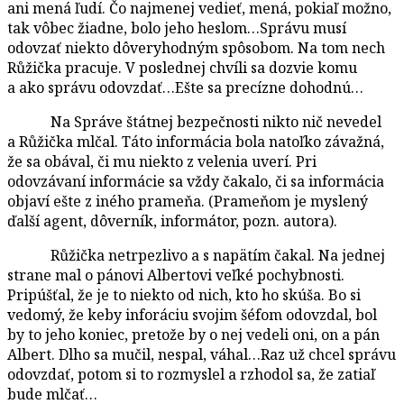
ani mená ľudí. Čo najmenej vedieť, mená, pokiaľ možno,
tak vôbec žiadne, bolo jeho heslom…Správu musí
odovzať niekto dôveryhodným spôsobom. Na tom nech
Růžička pracuje. V poslednej chvíli sa dozvie komu
a ako správu odovzdať…Ešte sa precízne dohodnú…
Na Správe štátnej bezpečnosti nikto nič nevedel
a Růžička mlčal. Táto informácia bola natoľko závažná,
že sa obával, či mu niekto z velenia uverí. Pri
odovzávaní informácie sa vždy čakalo, či sa informácia
objaví ešte z iného prameňa. (Prameňom je myslený
ďalší agent, dôverník, informátor, pozn. autora).
Růžička netrpezlivo a s napätím čakal. Na jednej
strane mal o pánovi Albertovi veľké pochybnosti.
Pripúšťal, že je to niekto od nich, kto ho skúša. Bo si
vedomý, že keby inforáciu svojim šéfom odovzdal, bol
by to jeho koniec, pretože by o nej vedeli oni, on a pán
Albert. Dlho sa mučil, nespal, váhal…Raz už chcel správu
odovzdať, potom si to rozmyslel a rzhodol sa, že zatiaľ
bude mlčať…