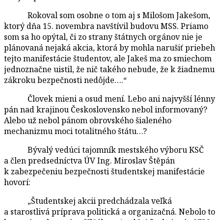
Rokoval som osobne o tom aj s Milošom Jakešom,
ktorý dňa 15. novembra navštívil budovu MSS. Priamo
som sa ho opýtal, či zo strany štátnych orgánov nie je
plánovaná nejaká akcia, ktorá by mohla narušiť priebeh
tejto manifestácie študentov, ale Jakeš ma zo smiechom
jednoznačne uistil, že nič takého nebude, že k žiadnemu
zákroku bezpečnosti nedôjde….“
Človek mieni a osud mení. Lebo ani najvyšší lénny
pán nad krajinou Československo nebol informovaný?
Alebo už nebol pánom obrovského šialeného
mechanizmu moci totalitného štátu…?
Bývalý vedúci tajomník mestského výboru KSČ
a člen predsedníctva ÚV Ing. Miroslav Štěpán
k zabezpečeniu bezpečnosti študentskej manifestácie
hovorí:
„Študentskej akcii predchádzala veľká
a starostlivá príprava politická a organizačná. Nebolo to