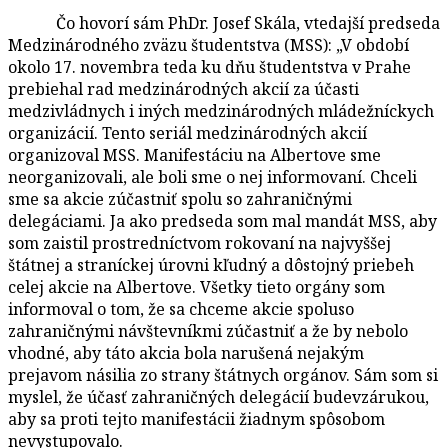
Čo hovorí sám PhDr. Josef Skála, vtedajší predseda
Medzinárodného zväzu študentstva (MSS): „V období
okolo 17. novembra teda ku dňu študentstva v Prahe
prebiehal rad medzinárodných akcií za účasti
medzivládnych i iných medzinárodných mládežníckych
organizácií. Tento seriál medzinárodných akcií
organizoval MSS. Manifestáciu na Albertove sme
neorganizovali, ale boli sme o nej informovaní. Chceli
sme sa akcie zúčastniť spolu so zahraničnými
delegáciami. Ja ako predseda som mal mandát MSS, aby
som zaistil prostredníctvom rokovaní na najvyššej
štátnej a straníckej úrovni kľudný a dôstojný priebeh
celej akcie na Albertove. Všetky tieto orgány som
informoval o tom, že sa chceme akcie spoluso
zahraničnými návštevníkmi zúčastniť a že by nebolo
vhodné, aby táto akcia bola narušená nejakým
prejavom násilia zo strany štátnych orgánov. Sám som si
myslel, že účasť zahraničných delegácií budevzárukou,
aby sa proti tejto manifestácii žiadnym spôsobom
nevystupovalo.