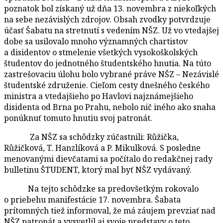
poznatok bol získaný už dňa 13. novembra z niekoľkých
na sebe nezávislých zdrojov. Obsah zvodky potvrdzuje
účasť Šabatu na stretnutí s vedením NŠZ. Už vo vtedajšej
dobe sa usilovalo mnoho významných chartistov
a disidentov o stmelenie všetkých vysokoškolských
študentov do jednotného študentského hnutia. Na túto
zastrešovaciu úlohu bolo vybrané práve NŠZ – Nezávislé
študentské združenie. Cieľom cesty dnešného českého
ministra a vtedajšieho po Havlovi najznámejšieho
disidenta od Brna po Prahu, nebolo nič iného ako snaha
ponúknuť tomuto hnutiu svoj patronát.
Za NŠZ sa schôdzky zúčastnili: Růžička,
Růžičková, T. Hanzlíková a P. Mikulková. S posledne
menovanými dievčatami sa počítalo do redakčnej rady
bulletinu ŠTUDENT, ktorý mal byť NŠZ vydávaný.
Na tejto schôdzke sa predovšetkým rokovalo
o priebehu manifestácie 17. novembra. Šabata
prítomných tiež informoval, že má záujem prevziať nad
NŠZ patronát a vysvetlil aj svoje predstavy o teto