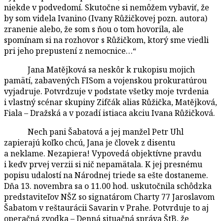
niekde v podvedomí. Skutočne si nemôžem vybaviť, že
by som videla Ivanino (Ivany Růžičkovej pozn. autora)
zranenie alebo, že som s ňou o tom hovorila, ale
spomínam si na rozhovor s Růžičkom, ktorý sme viedli
pri jeho prepustení z nemocnice…“
Jana Matějková sa neskôr k rukopisu mojich
pamätí, zabavených FISom a vojenskou prokuratúrou
vyjadruje. Potvrdzuje v podstate všetky moje tvrdenia
i vlastný scénar skupiny Zifčák alias Růžička, Matějková,
Fiala – Dražská a v pozadí istiaca akciu Ivana Růžičková.
Nech pani Šabatová a jej manžel Petr Uhl
zapierajú koľko chcú, Jana je človek z disentu
a neklame. Nezapiera! Vypovedá objektívne pravdu
i keďv prvej verzii si nič nepamätala. K jej presnému
popisu udalostí na Národnej triede sa ešte dostaneme.
Dňa 13. novembra sa o 11.00 hod. uskutočnila schôdzka
predstaviteľov NŠZ so signatárom Charty 77 Jaroslavom
Šabatom v reštaurácii Savarin v Prahe. Potvrduje to aj
operačná zvodka – Denná situačná správa ŠtB, že