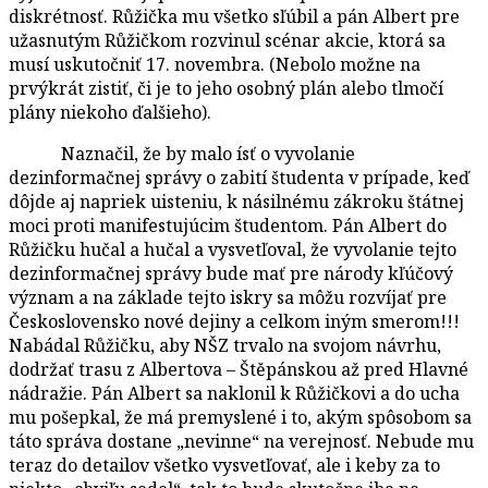
diskrétnosť. Růžička mu všetko sľúbil a pán Albert pre
užasnutým Růžičkom rozvinul scénar akcie, ktorá sa
musí uskutočniť 17. novembra. (Nebolo možne na
prvýkrát zistiť, či je to jeho osobný plán alebo tlmočí
plány niekoho ďalšieho).
Naznačil, že by malo ísť o vyvolanie
dezinformačnej správy o zabití študenta v prípade, keď
dôjde aj napriek uisteniu, k násilnému zákroku štátnej
moci proti manifestujúcim študentom. Pán Albert do
Růžičku hučal a hučal a vysvetľoval, že vyvolanie tejto
dezinformačnej správy bude mať pre národy kľúčový
význam a na základe tejto iskry sa môžu rozvíjať pre
Československo nové dejiny a celkom iným smerom!!!
Nabádal Růžičku, aby NŠZ trvalo na svojom návrhu,
dodržať trasu z Albertova – Štěpánskou až pred Hlavné
nádražie. Pán Albert sa naklonil k Růžičkovi a do ucha
mu pošepkal, že má premyslené i to, akým spôsobom sa
táto správa dostane „nevinne“ na verejnosť. Nebude mu
teraz do detailov všetko vysvetľovať, ale i keby za to