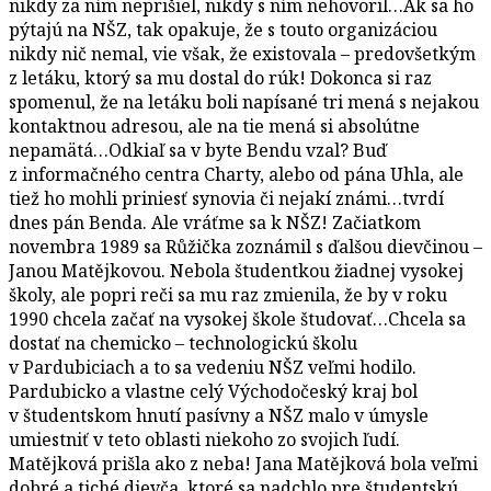
nikdy za ním neprišiel, nikdy s ním nehovoril…Ak sa ho
pýtajú na NŠZ, tak opakuje, že s touto organizáciou
nikdy nič nemal, vie však, že existovala – predovšetkým
z letáku, ktorý sa mu dostal do rúk! Dokonca si raz
spomenul, že na letáku boli napísané tri mená s nejakou
kontaktnou adresou, ale na tie mená si absolútne
nepamätá…Odkiaľ sa v byte Bendu vzal? Buď
z informačného centra Charty, alebo od pána Uhla, ale
tiež ho mohli priniesť synovia či nejakí známi…tvrdí
dnes pán Benda. Ale vráťme sa k NŠZ! Začiatkom
novembra 1989 sa Růžička zoznámil s ďalšou dievčinou –
Janou Matějkovou. Nebola študentkou žiadnej vysokej
školy, ale popri reči sa mu raz zmienila, že by v roku
1990 chcela začať na vysokej škole študovať…Chcela sa
dostať na chemicko – technologickú školu
v Pardubiciach a to sa vedeniu NŠZ veľmi hodilo.
Pardubicko a vlastne celý Východočeský kraj bol
v študentskom hnutí pasívny a NŠZ malo v úmysle
umiestniť v teto oblasti niekoho zo svojich ľudí.
Matějková prišla ako z neba! Jana Matějková bola veľmi
dobré a tiché dievča, ktoré sa nadchlo pre študentskú