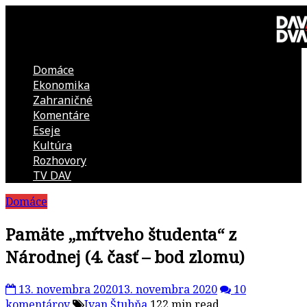
Skip
to
content
Domáce
DAV
Ekonomika
Zahraničné
DVA
Komentáre
Eseje
–
Kultúra
Rozhovory
kultúrno-
TV DAV
Domáce
politická
Pamäte „mŕtveho študenta“ z
revue
Národnej (4. časť – bod zlomu)
13. novembra 2020
13. novembra 2020
10
komentárov
Ivan Štubňa
122 min read