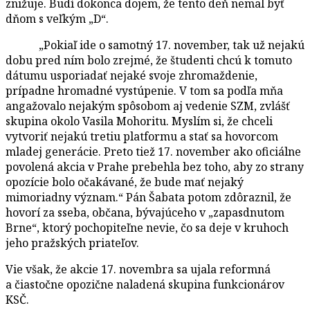
znižuje. Budí dokonca dojem, že tento deň nemal byť
dňom s veľkým „D“.
„Pokiaľ ide o samotný 17. november, tak už nejakú
dobu pred ním bolo zrejmé, že študenti chcú k tomuto
dátumu usporiadať nejaké svoje zhromaždenie,
prípadne hromadné vystúpenie. V tom sa podľa mňa
angažovalo nejakým spôsobom aj vedenie SZM, zvlášť
skupina okolo Vasila Mohoritu. Myslím si, že chceli
vytvoriť nejakú tretiu platformu a stať sa hovorcom
mladej generácie. Preto tiež 17. november ako oficiálne
povolená akcia v Prahe prebehla bez toho, aby zo strany
opozície bolo očakávané, že bude mať nejaký
mimoriadny význam.“ Pán Šabata potom zdôraznil, že
hovorí za sseba, občana, bývajúceho v „zapasdnutom
Brne“, ktorý pochopiteľne nevie, čo sa deje v kruhoch
jeho pražských priateľov.
Vie však, že akcie 17. novembra sa ujala reformná
a čiastočne opozične naladená skupina funkcionárov
KSČ.