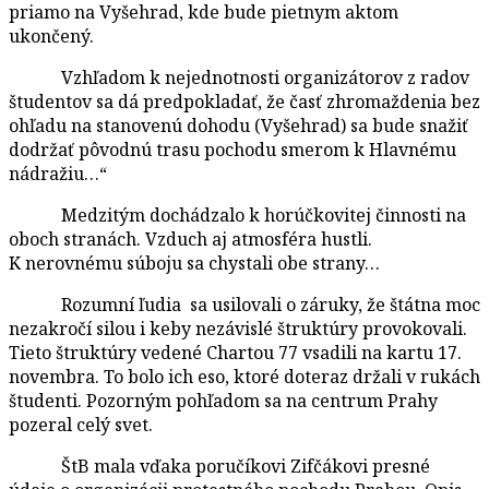
priamo na Vyšehrad, kde bude pietnym aktom
ukončený.
Vzhľadom k nejednotnosti organizátorov z radov
študentov sa dá predpokladať, že časť zhromaždenia bez
ohľadu na stanovenú dohodu (Vyšehrad) sa bude snažiť
dodržať pôvodnú trasu pochodu smerom k Hlavnému
nádražiu…“
Medzitým dochádzalo k horúčkovitej činnosti na
oboch stranách. Vzduch aj atmosféra hustli.
K nerovnému súboju sa chystali obe strany…
Rozumní ľudia sa usilovali o záruky, že štátna moc
nezakročí silou i keby nezávislé štruktúry provokovali.
Tieto štruktúry vedené Chartou 77 vsadili na kartu 17.
novembra. To bolo ich eso, ktoré doteraz držali v rukách
študenti. Pozorným pohľadom sa na centrum Prahy
pozeral celý svet.
ŠtB mala vďaka poručíkovi Zifčákovi presné