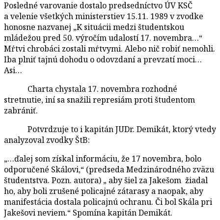
Posledné varovanie dostalo predsedníctvo ÚV KSČ
a velenie všetkých ministerstiev 15.11. 1989 v zvodke
honosne nazvanej „K situácii medzi študentskou
mládežou pred 50. výročím udalostí 17. novembra…“
Mŕtvi chrobáci zostali mŕtvymi. Alebo nič robiť nemohli.
Iba plniť tajnú dohodu o odovzdaní a prevzatí moci…
Asi…
Charta chystala 17. novembra rozhodné
stretnutie, iní sa snažili represiám proti študentom
zabrániť.
Potvrdzuje to i kapitán JUDr. Demikát, ktorý vtedy
analyzoval zvodky ŠtB:
„…ďalej som získal informáciu, že 17 novembra, bolo
odporučené Skálovi,“ (predseda Medzinárodného zväzu
študentstva. Pozn. autora) „ aby šiel za Jakešom žiadal
ho, aby boli zrušené policajné zátarasy a naopak, aby
manifestácia dostala policajnú ochranu. Či bol Skála pri
Jakešovi neviem.“ Spomína kapitán Demikát.