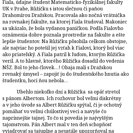
Fiala, údajne študent Matematicko-fyzikálnej fakulty
UK v Prahe, Růžičku s istou slečnou či paňou
Drahomírou Dražskou. Pracovala ako nočná vrátnička
na rovnakej fakulte, na ktorej Fiala študoval. Nakoniec
sa ukázalo, že bola vydanou paničkou. Podľa Fialovho
oznámenia dobre poznala prostredie na fakulte a ešte
lepšie študentov. Na Růžičku pôsobila celkom obstojne,
ale najviac ho potešil jej vzťah k Fialovi, ktorý bol viac
ako priateľský. A Fiala patril k ľuďom, ktorým Růžička
veril. A to hlavné, ktorého Růžička dosadil do vedenia
NŠZ. Bol to jeho človek…! Obaja mali s Dražskou
rovnaký úmysel – zapojiť ju do študentského hnutia ako
študentku, hoci ňou nebola…
Ubehlo niekoľko dní a Růžička sa opäť stretol
s pánom Albertom. Ich rozhovor bol veľmi diskrétny
a v jeho úvode sa Albert Růžičku spýtal, či je ochotný
pomáhať vo veľmi chúlostivej veci a navyše čo
naprísnejšie tajnej. To čo si povedia je najvyššým
tajomstvom. Pán Albert mal v ten deň schopňosť
vyjadrovať sa tajuplne a neustále upozorňoval na