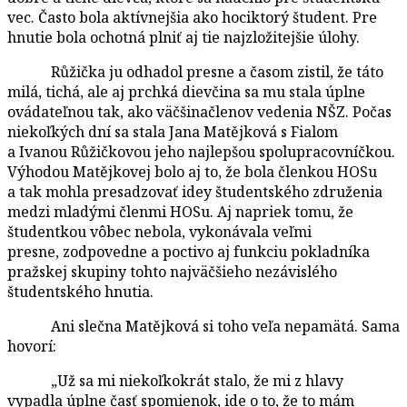
vec. Často bola aktívnejšia ako hociktorý študent. Pre
hnutie bola ochotná plniť aj tie najzložitejšie úlohy.
Růžička ju odhadol presne a časom zistil, že táto
milá, tichá, ale aj prchká dievčina sa mu stala úplne
ovádateľnou tak, ako väčšinačlenov vedenia NŠZ. Počas
niekoľkých dní sa stala Jana Matějková s Fialom
a Ivanou Růžičkovou jeho najlepšou spolupracovníčkou.
Výhodou Matějkovej bolo aj to, že bola členkou HOSu
a tak mohla presadzovať idey študentského združenia
medzi mladými členmi HOSu. Aj napriek tomu, že
študentkou vôbec nebola, vykonávala veľmi
presne, zodpovedne a poctivo aj funkciu pokladníka
pražskej skupiny tohto najväčšieho nezávislého
študentského hnutia.
Ani slečna Matějková si toho veľa nepamätá. Sama
hovorí:
„Už sa mi niekoľkokrát stalo, že mi z hlavy
vypadla úplne časť spomienok, ide o to, že to mám