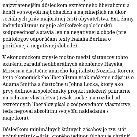
najzvrátenejším dôsledkom extrémneho liberalizmu a
končí vo svojvôli najbohatších a najsilnejších na úkor
sociálnych práv majoritnej časti obyvateľstva. Extrémny
indivdualizmus neguje akúkoľvek spoločenskú
zodpovednosť a stavia len na negatívnej slobode (pre
politológov odporúčam texty Isaiaha Berlina o
pozitívnej a negatívnej slobode).
V ekonomickom zmysle možno medzi zástancov tohto
extrému zaradiť neoliberálnych ekonómov Hayeka,
Missesa a čiastočne anarcho-kapitalistu Nozicka. Korene
tejto ekonomického liberalizmu však môžeme nájsť už o
Adama Smitha a čiastočne u Johna Locka, ktorý ako
prvý definoval spoločenský projekt založený primárne
na ochrane vlastníctva (avšak Locke, na rozdiel od
extrémnych liberálov písal o zodpovednom vlastníctve,
teda negoval absolútnu svojvôľu nakladania s
majetkom).
Dôsledkom minimálnych štátnych zásahov je tzv. štát
nočný vrátnik – štát, ktorého jedinou úlohou je chrániť