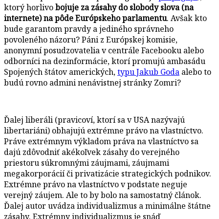
ktorý horlivo
bojuje za zásahy do slobody slova (na
internete) na pôde Európskeho parlamentu
. Avšak kto
bude garantom pravdy a jediného správneho
povoleného názoru? Páni z Európskej komisie,
anonymní posudzovatelia v centrále Facebooku alebo
odborníci na dezinformácie, ktorí promujú ambasádu
Spojených štátov amerických,
typu Jakub Goda
alebo to
budú rovno admini nenávistnej stránky Zomri?
Ďalej liberáli (pravicoví, ktorí sa v USA nazývajú
libertariáni) obhajujú extrémne právo na vlastníctvo.
Práve extrémnym výkladom práva na vlastníctvo sa
dajú zdôvodniť akékoľvek zásahy do verejného
priestoru súkromnými záujmami, záujmami
megakorporácií či privatizácie strategických podnikov.
Extrémne právo na vlastníctvo v podstate neguje
verejný záujem. Ale to by bolo na samostatný článok.
Ďalej autor uvádza individualizmus a minimálne štátne
zásahy. Extrémny individualizmus je snáď