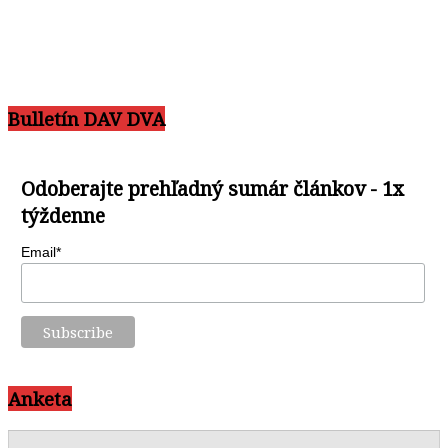
Bulletín DAV DVA
Odoberajte prehľadný sumár článkov - 1x
týždenne
Email*
Anketa