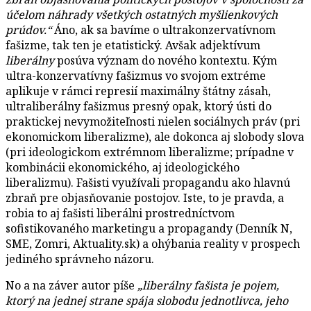
účelom náhrady všetkých ostatných myšlienkových
prúdov.“
Áno, ak sa bavíme o ultrakonzervatívnom
fašizme, tak ten je etatistický. Avšak adjektívum
liberálny
posúva význam do nového kontextu. Kým
ultra-konzervatívny fašizmus vo svojom extréme
aplikuje v rámci represií maximálny štátny zásah,
ultraliberálny fašizmus presný opak, ktorý ústi do
praktickej nevymožiteľnosti nielen sociálnych práv (pri
ekonomickom liberalizme), ale dokonca aj slobody slova
(pri ideologickom extrémnom liberalizme; prípadne v
kombinácii ekonomického, aj ideologického
liberalizmu). Fašisti využívali propagandu ako hlavnú
zbraň pre objasňovanie postojov. Iste, to je pravda, a
robia to aj fašisti liberálni prostredníctvom
sofistikovaného marketingu a propagandy (Denník N,
SME, Zomri, Aktuality.sk) a ohýbania reality v prospech
jediného správneho názoru.
No a na záver autor píše
„liberálny fašista je pojem,
ktorý na jednej strane spája slobodu jednotlivca, jeho