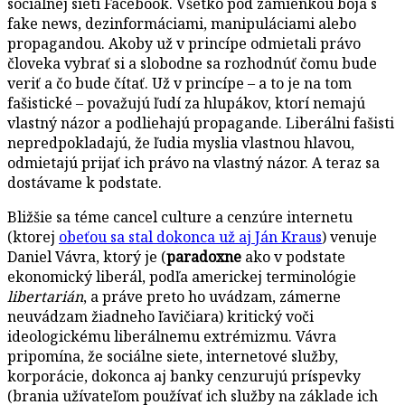
sociálnej sieti Facebook. Všetko pod zámienkou boja s
fake news, dezinformáciami, manipuláciami alebo
propagandou. Akoby už v princípe odmietali právo
človeka vybrať si a slobodne sa rozhodnúť čomu bude
veriť a čo bude čítať. Už v princípe – a to je na tom
fašistické – považujú ľudí za hlupákov, ktorí nemajú
vlastný názor a podliehajú propagande. Liberálni fašisti
nepredpokladajú, že ľudia myslia vlastnou hlavou,
odmietajú prijať ich právo na vlastný názor. A teraz sa
dostávame k podstate.
Bližšie sa téme cancel culture a cenzúre internetu
(ktorej
obeťou sa stal dokonca už aj Ján Kraus
) venuje
Daniel Vávra, ktorý je (
paradoxne
ako v podstate
ekonomický liberál, podľa americkej terminológie
libertarián
, a práve preto ho uvádzam, zámerne
neuvádzam žiadneho ľavičiara) kritický voči
ideologickému liberálnemu extrémizmu. Vávra
pripomína, že sociálne siete, internetové služby,
korporácie, dokonca aj banky cenzurujú príspevky
(brania užívateľom používať ich služby na základe ich