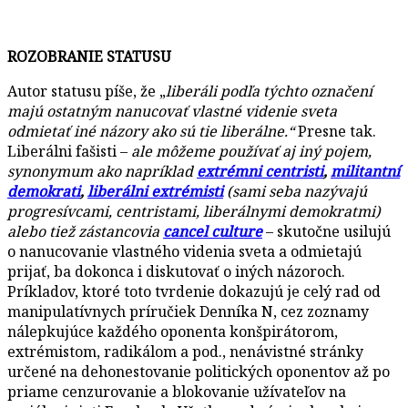
ROZOBRANIE STATUSU
Autor statusu píše, že „
liberáli podľa týchto označení
majú ostatným nanucovať vlastné videnie sveta
odmietať iné názory ako sú tie liberálne.“
Presne tak.
Liberálni fašisti –
ale môžeme používať aj iný pojem,
synonymum ako napríklad
extrémni centristi
,
militantní
demokrati
,
liberálni extrémisti
(sami seba nazývajú
progresívcami, centristami, liberálnymi demokratmi)
alebo tiež zástancovia
cancel culture
– skutočne usilujú
o nanucovanie vlastného videnia sveta a odmietajú
prijať, ba dokonca i diskutovať o iných názoroch.
Príkladov, ktoré toto tvrdenie dokazujú je celý rad od
manipulatívnych príručiek Denníka N, cez zoznamy
nálepkujúce každého oponenta konšpirátorom,
extrémistom, radikálom a pod., nenávistné stránky
určené na dehonestovanie politických oponentov až po
priame cenzurovanie a blokovanie užívateľov na