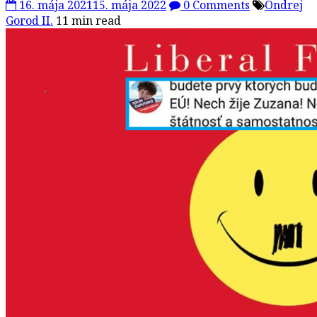
16. mája 2021
15. mája 2022
0 Comments
Ondrej
Gorod II.
11 min read