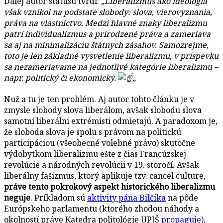
Ďalej autor statusu tvrdí:
„Liberalizmus ako ideológia
však vznikol na podstate slobody: slova, vierovyznania,
práva na vlastníctvo. Medzi hlavné znaky liberalizmu
patrí individualizmus a prirodzené práva a zameriava
sa aj na minimalizáciu štátnych zásahov. Samozrejme,
toto je len základné vysvetlenie liberalizmu, v príspevku
sa nezameriavame na jednotlivé kategórie liberalizmu –
napr. politický či ekonomický.
„
Nuž a tu je ten problém. Aj autor tohto článku je v
zmysle slobody slova liberálom, avšak slobodu slova
samotní liberálni extrémisti odmietajú. A paradoxom je,
že sloboda slova je spolu s právom na politickú
participáciou (všeobecné volebné právo) skutočne
výdobytkom liberalizmu ešte z čias Francúzskej
revolúcie a národných revolúcii v 19. storočí. Avšak
liberálny fašizmus, ktorý aplikuje tzv. cancel culture,
práve tento pokrokový aspekt historického liberalizmu
neguje
. Príkladom sú
aktivity pána Bilčíka
na pôde
Európskeho parlamentu (ktorého zhodou náhody a
okolností práve Katedra politológie UPJŠ
propaguje
),