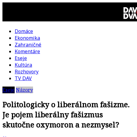
Skip
to
content
Domáce
DAV
Ekonomika
Zahraničné
DVA
Komentáre
Eseje
–
Kultúra
Rozhovory
kultúrno-
TV DAV
Eseje
Názory
politická
Politologicky o liberálnom fašizme.
revue
Je pojem liberálny fašizmus
skutočne oxymoron a nezmysel?