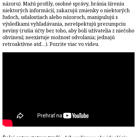
názoru). Mažú profily, osobné správy, bránia šíreniu
niektorých informácií, zakazujú zmienky o niektorých
ľudoch, udalostiach alebo názoroch, manipulujú s
výsledkami vyhľadávania, nerešpektujú prezumpciu
neviny (rušia účty bez toho, aby boli užívatelia z niečoho
obvinení; neexistuje možnosť odvolania; jednajú
retroaktívne atď…). Pozrite viac vo videu.