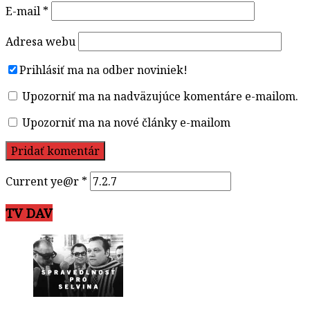
E-mail
*
Adresa webu
Prihlásiť ma na odber noviniek!
Upozorniť ma na nadväzujúce komentáre e-mailom.
Upozorniť ma na nové články e-mailom
Current ye@r
*
TV DAV