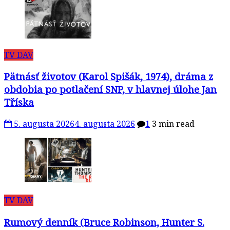
TV DAV
Pätnásť životov (Karol Spišák, 1974), dráma z
obdobia po potlačení SNP, v hlavnej úlohe Jan
Tříska
5. augusta 2026
4. augusta 2026
1
3 min read
TV DAV
Rumový denník (Bruce Robinson, Hunter S.