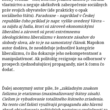
vlastníctvo a neguje akékoľvek zabezpečenie sociálnych
práv svojich obyvateľov (ide prakticky o opak
sociálneho štátu).
Paradoxne – napríklad v Českej
republike čoho príklad je napr. vyššie uvedený Vávra –
sa nájdu aj ľudia, ktorí sú zároveň ekonomickými
liberálmi a zároveň sú proti extrémnemu
ideologickému liberalizmu v kontexte zásahov do
slobody slova, ale to je na samostatný článok.
Napokon
autor dodáva, že neoddeľuje jednotlivé kategórie
liberalizmu, čo iba dokazuje jeho nekompetentnosť a
manipulatívnosť. Ak politológ rezignuje na odbornosť v
prospech zjednodušujúcej propagandy, niet k čomu čo
dodať..
Ďalej anonymný autor píše, že
„základným znakom
fašizmu je etatizmus (maximalizovaný štátny zásah).
Cieľom je vybudovanie totalitného štátneho zriadenia.
Na tento cieľ fašisti využívajú propagandu ako hlavnú
zbraň objasňovania politických postojov v spoločnosti za