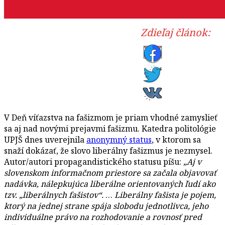
Zdieľaj článok:
V Deň víťazstva na fašizmom je priam vhodné zamyslieť
sa aj nad novými prejavmi fašizmu. Katedra politológie
UPJŠ dnes uverejnila
anonymný status
, v ktorom sa
snaží dokázať, že slovo liberálny fašizmus je nezmysel.
Autor/autori propagandistického statusu píšu:
„Aj v
slovenskom informačnom priestore sa začala objavovať
nadávka, nálepkujúca liberálne orientovaných ľudí ako
tzv. „liberálnych fašistov“.
…
Liberálny fašista je pojem,
ktorý na jednej strane spája slobodu jednotlivca, jeho
individuálne právo na rozhodovanie a rovnosť pred