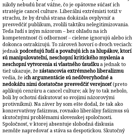
nikdy nebudú brať vážne, čo je opätovne súčasť ich
stratégie cancel culture. Liberálni extrémisti totiž v
strachu, že by druhá strana dokázala ovplyvniť a
presvedčiť publikum, zvolili taktiku nelegitimizovania.
Teda ľudí s iným názorom – bez ohľadu na ich
kompetentnosť či odbornosť – cielene ignorujú alebo ich
dokonca ostrakizujú. To zároveň hovorí o dvoch veciach:
jednak
podceňujú ľudí a považujú ich za hlupákov, ktorí
sú manipulovateľní, neschopní kritického myslenia a
neschopní vytvorenia si vlastného úsudku
a jednak to
tiež ukazuje, že
zástancovia extrémneho liberalizmu
vedia, že i
ch argumentácie sú nedôveryhodné a
nedokážu nimi dostatočne presvedčiť verejnosť
(preto
aplikujú cenzúru a cancel culture; ak by to tak nebolo,
boli by ochotní diskutovať so svojimi názorovými
protivníkmi). Na záver by som ešte dodal, že tak ako
konzervatívny fašizmus, rovnako liberálny fašizmus sú
skutočnými problémami slovenskej spoločnosti.
Spoločnosť, v ktorej absentuje slobodná diskusia
nemôže napredovať a stáva sa despotickou. Skutočný