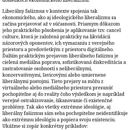
Liberálny fašizmus v kontexte spojenia tak
ekonomického, ako aj ideologického liberalizmu sa
začína prejavovať až v súčasnosti. Priamym dôkazom
jeho praktického pôsobenia je aplikovanie tzv. cancel
culture, ktorá je založená prakticky na likvidácii
názorových oponentov, ich vymazaniu z verejného
priestoru a predovšetkým z priestoru digitálneho.
Ďalším praktickým prejavom liberálneho fašizmu je
cielená mediálna poprava, sofistikovaná diskreditácia a
zastrašovanie osobností s neliberálnymi,
konzervatívnymi, ľavicovými alebo umiernene
liberálnymi postojmi. Tieto prejavy sa môžu z
virtuálneho alebo mediálneho priestoru presunúť
pochopiteľne aj do reality čoho výsledkom je napríklad
verejné ostrakizovanie, šikanovanie či existenčné
problémy. Tak ako všetky extrémne ideológie, aj
liberálny fašizmus sám seba pochopiteľne neidentifikuje
ako extrémnu ideológiu a popiera svoju existenciu.
Ukážme si zopár konkrétny príkladov: