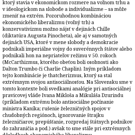
ktorý stavia v ekonomickom rozmere na voľnom trhu a
v ideologickom na slobode a individualizme – sa môže
zmeniť na extrém. Pozoruhodnou kombináciou
ekonomického liberalizmu (voľný trh) a
konzervativizmu možno nájsť v dejinách Chille
(diktatúra Augusta Pinocheta), ale aj v samotných
dejinách USA, ktoré v mene slobody a demokracie
podnikali imperiálne vojny do suverénnych štátov alebo
podnikali hon na nepriateľov režimu v 50. rokoch
(McCarthizmus, ktorého obeťou boli osobnosti ako
Dalton Trumbo či Charlie Chaplin). Iným príkladom
tejto kombinácie je thatcherizmus, ktorý sa stal
extrémnym svojou antisociálnosťou. Na Slovensku sme v
tomto kontexte boli svedkami analógie pri antisociálnej
pravicovej vláde Ivana Mikloša a Mikuláša Dzurindu
(príkladom extrému bolo antisociálne počínanie
ministra Kaníka; rušenie železničných spojov v
chudobných regiónoch, ignorovanie štrajku
železničiarov, prepúšťanie, rozpredaj štátnych podnikov
do zahraničia a pod.) avšak to sme stále pri extrémnych
dôsledkoch ekonomického liberalizmu.