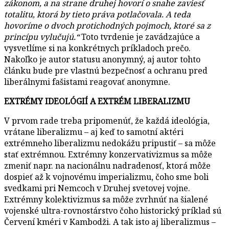
zákonom, a na strane druhej hovorí o snahe zaviesť
totalitu, ktorá by tieto práva potlačovala. A teda
hovoríme o dvoch protichodných pojmoch, ktoré sa z
princípu vylučujú.“
Toto tvrdenie je zavádzajúce a
vysvetlíme si na konkrétnych príkladoch prečo.
Nakoľko je autor statusu anonymný, aj autor tohto
článku bude pre vlastnú bezpečnosť a ochranu pred
liberálnymi fašistami reagovať anonymne.
EXTRÉMY IDEOLÓGIÍ
A EXTRÉM LIBERALIZMU
V prvom rade treba pripomenúť, že každá ideológia,
vrátane liberalizmu – aj keď to samotní aktéri
extrémneho liberalizmu nedokážu pripustiť – sa môže
stať extrémnou. Extrémny konzervativizmus sa môže
zmeniť napr. na nacionálnu nadradenosť, ktorá môže
dospieť až k vojnovému imperializmu, čoho sme boli
svedkami pri Nemcoch v Druhej svetovej vojne.
Extrémny kolektivizmus sa môže zvrhnúť na šialené
vojenské ultra-rovnostárstvo čoho historický príklad sú
Červení kméri v Kambodži. A tak isto aj liberalizmus –