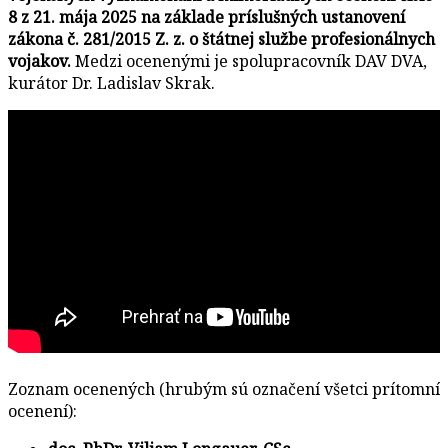
8 z 21. mája 2025 na základe príslušných ustanovení
zákona č. 281/2015 Z. z. o štátnej službe profesionálnych
vojakov.
Medzi ocenenými je spolupracovník DAV DVA,
kurátor Dr. Ladislav Skrak.
Zoznam ocenených (hrubým sú označení všetci prítomní
ocenení):