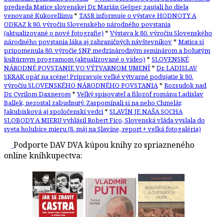
predseda Matice slovenskej Dr. Marián Gešper, zaujali ho diela
venované Kukorellimu
*
TASR informuje o výstave HODNOTY A
ODKAZ k 80. výročiu Slovenského národného povstania
(aktualizované o nové fotografie)
*
Výstava k 80. výročiu Slovenského
národného povstania láka aj zahraničných návštevníkov
*
Matica si
pripomenula 80. výročie SNP medzinárodným seminárom a bohatým
kultúrnym programom (aktualizované o video)
*
SLOVENSKÉ
NÁRODNÉ POVSTANIE VO VÝTVARNOM UMENÍ
*
Dr. LADISLAV
SKRAK opäť na scéne! Pripravuje veľké výtvarné podujatie k 80.
výročiu SLOVENSKÉHO NÁRODNÉHO POVSTANIA
*
Rozsudok nad
Dr. Cyrilom Daxnerom
*
Veľký spisovateľ a filozof románu Ladislav
Ballek, nezostal zabudnutý. Zaspomínali si na neho Chmelár,
Jakubisková aj spoločenskí vedci
*
SLAVÍN JE NAŠA SOCHA
SLOBODY A MIERU vyhlásil Robert Fico, Slovenská vláda vyslala do
sveta holubice mieru (8. máj na Slavíne, report + veľká fotogaléria)
Podporte DAV DVA kúpou knihy zo spriazneného
online kníhkupectva: