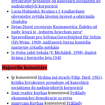
byrokratov presahuje od kancelárii socializmu do
nadnárodných korporácií
Lucia Hubinská: Krajina s 1,4 miliardami
obyvateľov zvýšila životnú úroveň a odstránila
chudobu
Dejan Djorić recenzuje Kuzmanovića: Ďaleko od
nudy, ktorá je „jediným hriechom pera“
Spravedlnost pro Selvina/Gerechtigkeit für Selvin
(Jiří Weiss, 1968), nadčasová čierna komédia
nastavuje zrkadlo médiám
Je třeba zabít Sekala (V. Michálek, 1998), dusivá
dráma z horúceho leta 1943
Najnovšie komentáre
lp
komentoval
Hrdina má strach (Filip, Dietl, 1965),
kritika byrokratov presahuje od kancelárii
socializmu do nadnárodných korporácií
foxit reader kuyhaa
komentoval
Príklady
ekonomickej demokracie zo sveta
manycam Kuyhaa
komentoval
Príklady