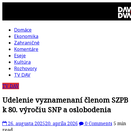
Skip
to
content
Domáce
DAV
Ekonomika
Zahraničné
DVA
Komentáre
Eseje
–
Kultúra
Rozhovory
kultúrno-
TV DAV
TV DAV
politická
Udelenie vyznamenaní členom SZPB
revue
k 80. výročiu SNP a oslobodenia
26. augusta 2025
20. apríla 2026
0 Comments
5 min
read