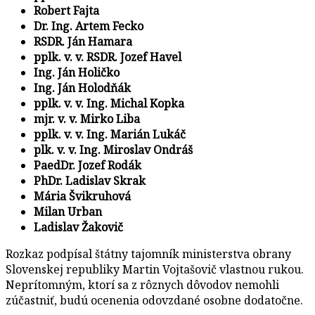
Robert Fajta
Dr. Ing. Artem Fecko
RSDR. Ján Hamara
pplk. v. v. RSDR. Jozef Havel
Ing. Ján Holičko
Ing. Ján Holodňák
pplk. v. v. Ing. Michal Kopka
mjr. v. v. Mirko Liba
pplk. v. v. Ing. Marián Lukáč
plk. v. v. Ing. Miroslav Ondráš
PaedDr. Jozef Rodák
PhDr. Ladislav Skrak
Mária Švikruhová
Milan Urban
Ladislav Žakovič
Rozkaz podpísal štátny tajomník ministerstva obrany
Slovenskej republiky Martin Vojtašovič vlastnou rukou.
Neprítomným, ktorí sa z rôznych dôvodov nemohli
zúčastniť, budú ocenenia odovzdané osobne dodatočne.