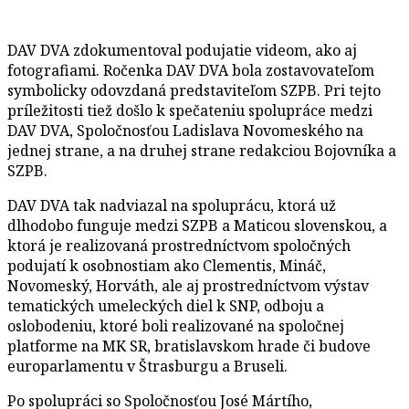
DAV DVA zdokumentoval podujatie videom, ako aj
fotografiami. Ročenka DAV DVA bola zostavovateľom
symbolicky odovzdaná predstaviteľom SZPB. Pri tejto
príležitosti tiež došlo k spečateniu spolupráce medzi
DAV DVA, Spoločnosťou Ladislava Novomeského na
jednej strane, a na druhej strane redakciou Bojovníka a
SZPB.
DAV DVA tak nadviazal na spoluprácu, ktorá už
dlhodobo funguje medzi SZPB a Maticou slovenskou, a
ktorá je realizovaná prostredníctvom spoločných
podujatí k osobnostiam ako Clementis, Mináč,
Novomeský, Horváth, ale aj prostredníctvom výstav
tematických umeleckých diel k SNP, odboju a
oslobodeniu, ktoré boli realizované na spoločnej
platforme na MK SR, bratislavskom hrade či budove
europarlamentu v Štrasburgu a Bruseli.
Po spolupráci so Spoločnosťou José Mártího,