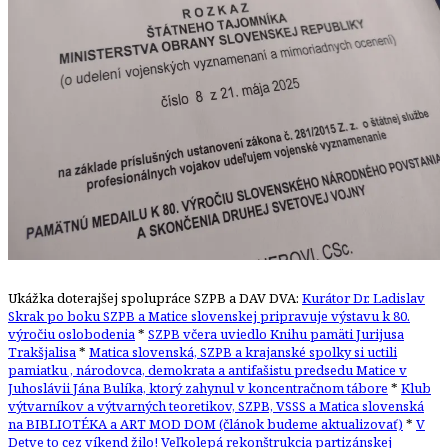
Ukážka doterajšej spolupráce SZPB a DAV DVA:
Kurátor Dr. Ladislav
Skrak po boku SZPB a Matice slovenskej pripravuje výstavu k 80.
výročiu oslobodenia
*
SZPB včera uviedlo Knihu pamäti Jurijusa
Trakšjalisa
*
Matica slovenská, SZPB a krajanské spolky si uctili
pamiatku , národovca, demokrata a antifašistu predsedu Matice v
Juhoslávii Jána Bulíka, ktorý zahynul v koncentračnom tábore
*
Klub
výtvarníkov a výtvarných teoretikov, SZPB, VSSS a Matica slovenská
na BIBLIOTÉKA a ART MOD DOM (článok budeme aktualizovať)
*
V
Detve to cez víkend žilo! Veľkolepá rekonštrukcia partizánskej