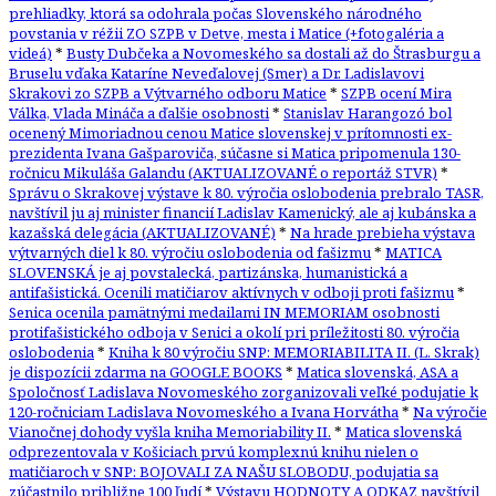
prehliadky, ktorá sa odohrala počas Slovenského národného
povstania v réžii ZO SZPB v Detve, mesta i Matice (+fotogaléria a
videá)
*
Busty Dubčeka a Novomeského sa dostali až do Štrasburgu a
Bruselu vďaka Kataríne Neveďalovej (Smer) a Dr. Ladislavovi
Skrakovi zo SZPB a Výtvarného odboru Matice
*
SZPB ocení Mira
Válka, Vlada Mináča a ďalšie osobnosti
*
Stanislav Harangozó bol
ocenený Mimoriadnou cenou Matice slovenskej v prítomnosti ex-
prezidenta Ivana Gašparoviča, súčasne si Matica pripomenula 130-
ročnicu Mikuláša Galandu (AKTUALIZOVANÉ o reportáž STVR)
*
Správu o Skrakovej výstave k 80. výročia oslobodenia prebralo TASR,
navštívil ju aj minister financií Ladislav Kamenický, ale aj kubánska a
kazašská delegácia (AKTUALIZOVANÉ)
*
Na hrade prebieha výstava
výtvarných diel k 80. výročiu oslobodenia od fašizmu
*
MATICA
SLOVENSKÁ je aj povstalecká, partizánska, humanistická a
antifašistická. Ocenili matičiarov aktívnych v odboji proti fašizmu
*
Senica ocenila pamätnými medailami IN MEMORIAM osobnosti
protifašistického odboja v Senici a okolí pri príležitosti 80. výročia
oslobodenia
*
Kniha k 80 výročiu SNP: MEMORIABILITA II. (L. Skrak)
je dispozícii zdarma na GOOGLE BOOKS
*
Matica slovenská, ASA a
Spoločnosť Ladislava Novomeského zorganizovali veľké podujatie k
120-ročniciam Ladislava Novomeského a Ivana Horvátha
*
Na výročie
Vianočnej dohody vyšla kniha Memoriability II.
*
Matica slovenská
odprezentovala v Košiciach prvú komplexnú knihu nielen o
matičiaroch v SNP: BOJOVALI ZA NAŠU SLOBODU, podujatia sa
zúčastnilo približne 100 ľudí
*
Výstavu HODNOTY A ODKAZ navštívil