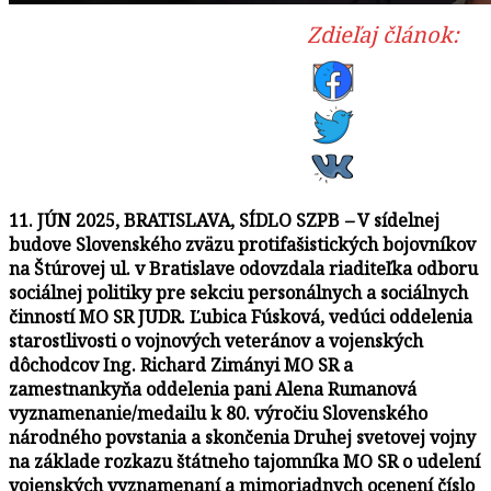
Zdieľaj článok:
11. JÚN 2025, BRATISLAVA, SÍDLO SZPB
–
V sídelnej
budove Slovenského zväzu protifašistických bojovníkov
na Štúrovej ul. v Bratislave odovzdala riaditeľka odboru
sociálnej politiky pre sekciu personálnych a sociálnych
činností MO SR JUDR. Ľubica Fúsková, vedúci oddelenia
starostlivosti o vojnových veteránov a vojenských
dôchodcov Ing. Richard Zimányi MO SR a
zamestnankyňa oddelenia pani Alena Rumanová
vyznamenanie/medailu k 80. výročiu Slovenského
národného povstania a skončenia Druhej svetovej vojny
na základe rozkazu štátneho tajomníka MO SR o udelení
vojenských vyznamenaní a mimoriadnych ocenení číslo