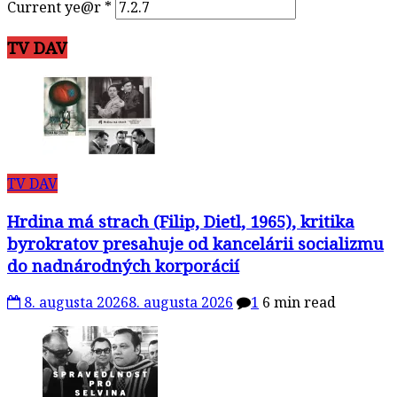
Current ye@r
*
TV DAV
TV DAV
Hrdina má strach (Filip, Dietl, 1965), kritika
byrokratov presahuje od kancelárii socializmu
do nadnárodných korporácií
8. augusta 2026
8. augusta 2026
1
6 min read