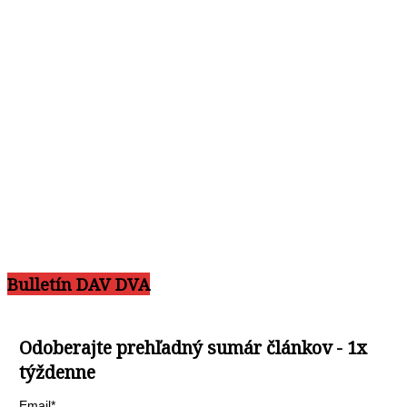
Bulletín DAV DVA
Odoberajte prehľadný sumár článkov - 1x
týždenne
Email*