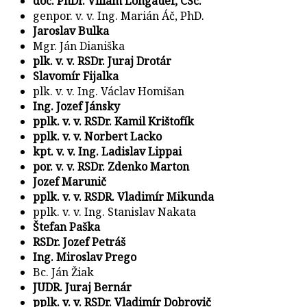
doc. PhDr. Viliam Longauer, CSc.
genpor. v. v. Ing. Marián Áč, PhD.
Jaroslav Bulka
Mgr. Ján Dianiška
plk. v. v. RSDr. Juraj Drotár
Slavomír Fijalka
plk. v. v. Ing. Václav Homišan
Ing. Jozef Jánsky
pplk. v. v. RSDr. Kamil Krištofík
pplk. v. v. Norbert Lacko
kpt. v. v. Ing. Ladislav Lippai
por. v. v. RSDr. Zdenko Marton
Jozef Marunič
pplk. v. v. RSDR. Vladimír Mikunda
pplk. v. v. Ing. Stanislav Nakata
Štefan Paška
RSDr. Jozef Petráš
Ing. Miroslav Prego
Bc. Ján Žiak
JUDR. Juraj Bernár
pplk. v. v. RSDr. Vladimír Dobrovič