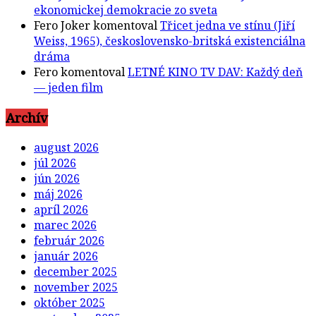
ekonomickej demokracie zo sveta
Fero Joker
komentoval
Třicet jedna ve stínu (Jiří
Weiss, 1965), československo-britská existenciálna
dráma
Fero
komentoval
LETNÉ KINO TV DAV: Každý deň
— jeden film
Archív
august 2026
júl 2026
jún 2026
máj 2026
apríl 2026
marec 2026
február 2026
január 2026
december 2025
november 2025
október 2025