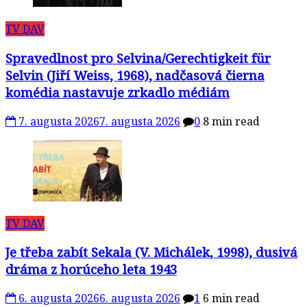
TV DAV
Spravedlnost pro Selvina/Gerechtigkeit für
Selvin (Jiří Weiss, 1968), nadčasová čierna
komédia nastavuje zrkadlo médiám
7. augusta 2026
7. augusta 2026
0
8 min read
TV DAV
Je třeba zabít Sekala (V. Michálek, 1998), dusivá
dráma z horúceho leta 1943
6. augusta 2026
6. augusta 2026
1
6 min read