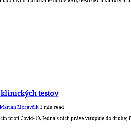
udobnými, narastanie nerovnosti, deštrukcia kultúry a ci
klinických testov
Marián Moravčík
1 min read
ín proti Covid-19. Jedna z nich práve vstupuje do druhej f