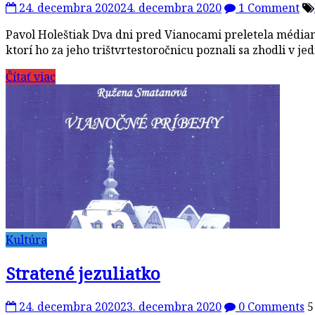
24. decembra 2020
24. decembra 2020
1 Comment
Pavol Holeštiak Dva dni pred Vianocami preletela médiami
ktorí ho za jeho trištvrtestoročnicu poznali sa zhodli v je
Čítať viac
Kultúra
Stratené jezuliatko
24. decembra 2020
23. decembra 2020
0 Comments
5