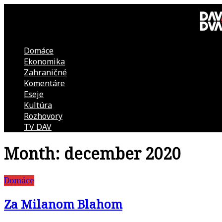
Skip
to
content
Domáce
DAV
Ekonomika
Zahraničné
DVA
Komentáre
Eseje
–
Kultúra
Rozhovory
kultúrno-
TV DAV
Month:
december 2020
politická
revue
Domáce
Za Milanom Blahom