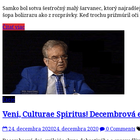
Samko bol sotva šesťročný malý šarvanec, ktorý najradšej
šopa bolizrazu ako z rozprávky. Keď trochu prižmúril oč
Čítať viac
Eseje
Veni, Culturae Spiritus! Decembrová e
24. decembra 2020
24. decembra 2020
0 Comments