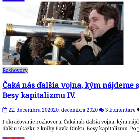
Rozhovory
Čaká nás ďalšia vojna, kým nájdeme 
Besy kapitalizmu IV.
22. decembra 2020
20. decembra 2020
3 komentáre
Pokračovanie rozhovoru: Čaká nás ďalšia vojna, kým nájd
ďalšiu ukážku z knihy Pavla Dinku, Besy kapitalizmu. Po p