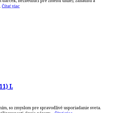
m darček, nezbedníci pre zmenu uhlie), záhadnú a
…
Čítať viac
1) I.
ním, so zmyslom pre spravodlivé usporiadanie sveta.