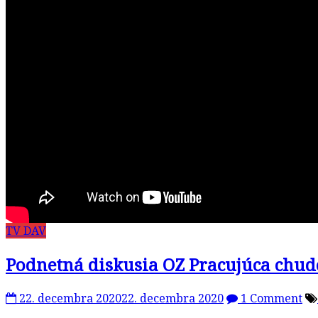
TV DAV
Podnetná diskusia OZ Pracujúca chud
22. decembra 2020
22. decembra 2020
1 Comment