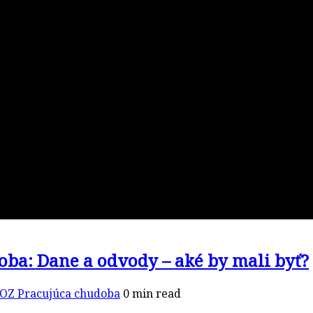
oba: Dane a odvody – aké by mali byť?
OZ Pracujúca chudoba
0 min read