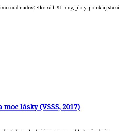
imu mal nadovšetko rád. Stromy, ploty, potok aj stará
a moc lásky (VSSS, 2017)