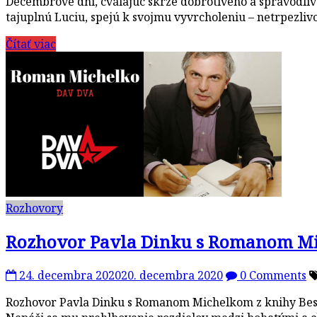
Decembrové dni, cválajúc skrze dobrotivého a spravodliv
tajuplnú Luciu, spejú k svojmu vyvrcholeniu – netrpezl
Čítať viac
Rozhovory
Rozhovor Pavla Dinku s Romanom Mich
24. decembra 2020
20. decembra 2020
0 Comments
Rozhovor Pavla Dinku s Romanom Michelkom z knihy Besy 