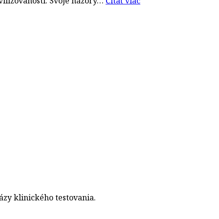
vilizovanosti. Svoje názory…
Čítať viac
ázy klinického testovania.