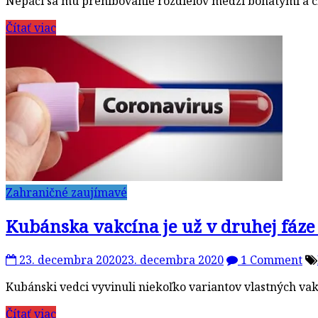
Nepáči sa mu prehlbovanie rozdielov medzi bohatými a ch
Čítať viac
Zahraničné zaujímavé
Kubánska vakcína je už v druhej fáze 
23. decembra 2020
23. decembra 2020
1 Comment
Kubánski vedci vyvinuli niekoľko variantov vlastných vakc
Čítať viac