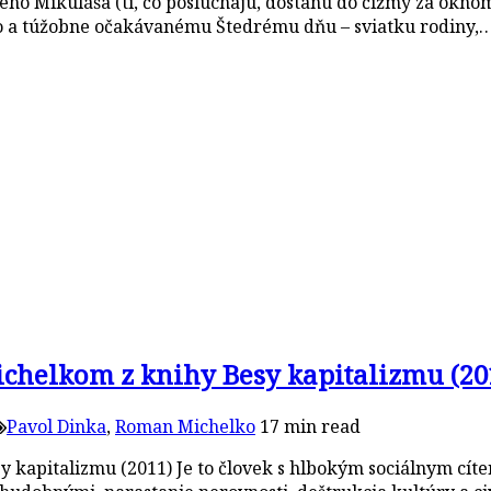
ého Mikuláša (tí, čo poslúchajú, dostanú do čižmy za okno
ivo a túžobne očakávanému Štedrému dňu – sviatku rodiny,
elkom z knihy Besy kapitalizmu (201
Pavol Dinka
,
Roman Michelko
17 min read
kapitalizmu (2011) Je to človek s hlbokým sociálnym cíte